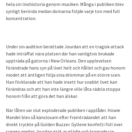
hela sin livshistoria genom musiken. Många i publiken blev
synligt berörda medan domarna följde varje ton med full
koncentration.
Under sin audition berättade Jourdan att en tragisk attack
hade inträffat nära platsen där han vanligtvis brukade
uppträda på gatorna i New Orleans. Den upplevelsen
förändrade hans syn på livet helt och hållet och gav honom
modet att äntligen följa sina drömmar på en större scen.
Han förklarade att han hade insett hur snabbt livet kan
förändras och att han inte längre ville låta rädsla stoppa
honom från att göra det han älskar.
När låten var slut exploderade publiken i applåder. Howie
Mandel blev så känslosam efter framträdandet att han
direkt tryckte på Golden Buzzer. Gyllene konfetti föll över
scenen medan Jourdan grät av glädje och kramade sin