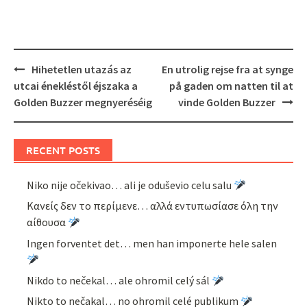
Post
Hihetetlen utazás az
En utrolig rejse fra at synge
navigation
utcai énekléstől éjszaka a
på gaden om natten til at
Golden Buzzer megnyeréséig
vinde Golden Buzzer
RECENT POSTS
Niko nije očekivao… ali je oduševio celu salu
Κανείς δεν το περίμενε… αλλά εντυπωσίασε όλη την
αίθουσα
Ingen forventet det… men han imponerte hele salen
Nikdo to nečekal… ale ohromil celý sál
Nikto to nečakal… no ohromil celé publikum