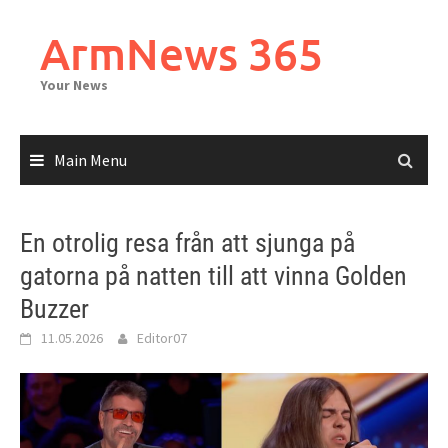
Skip
to
ArmNews 365
content
Your News
Main Menu
En otrolig resa från att sjunga på
gatorna på natten till att vinna Golden
Buzzer
11.05.2026
Editor07