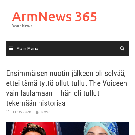
Skip
to
ArmNews 365
content
Your News
Main Menu
Ensimmäisen nuotin jälkeen oli selvää,
ettei tämä tyttö ollut tullut The Voiceen
vain laulamaan – hän oli tullut
tekemään historiaa
11.06.2026
Rose