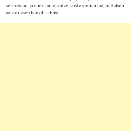
seisomaan, ja nuori laulaja alkoi vasta ymmärtää, millaisen
vaikutuksen hän oli tehnyt.