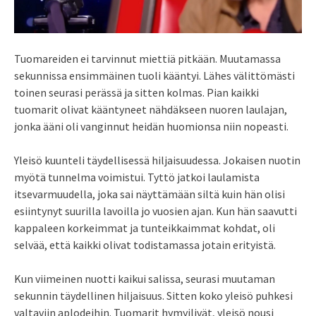
Tuomareiden ei tarvinnut miettiä pitkään. Muutamassa
sekunnissa ensimmäinen tuoli kääntyi. Lähes välittömästi
toinen seurasi perässä ja sitten kolmas. Pian kaikki
tuomarit olivat kääntyneet nähdäkseen nuoren laulajan,
jonka ääni oli vanginnut heidän huomionsa niin nopeasti.
Yleisö kuunteli täydellisessä hiljaisuudessa. Jokaisen nuotin
myötä tunnelma voimistui. Tyttö jatkoi laulamista
itsevarmuudella, joka sai näyttämään siltä kuin hän olisi
esiintynyt suurilla lavoilla jo vuosien ajan. Kun hän saavutti
kappaleen korkeimmat ja tunteikkaimmat kohdat, oli
selvää, että kaikki olivat todistamassa jotain erityistä.
Kun viimeinen nuotti kaikui salissa, seurasi muutaman
sekunnin täydellinen hiljaisuus. Sitten koko yleisö puhkesi
valtaviin aplodeihin. Tuomarit hymyilivät, yleisö nousi