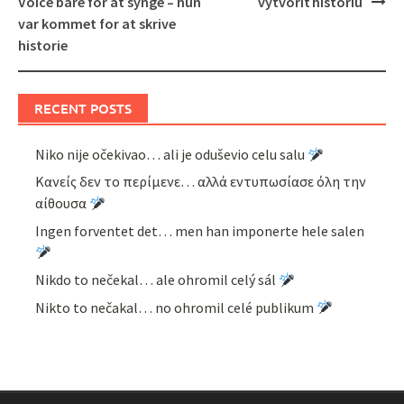
Voice bare for at synge – hun
vytvoriť históriu
var kommet for at skrive
historie
RECENT POSTS
Niko nije očekivao… ali je oduševio celu salu
Κανείς δεν το περίμενε… αλλά εντυπωσίασε όλη την
αίθουσα
Ingen forventet det… men han imponerte hele salen
Nikdo to nečekal… ale ohromil celý sál
Nikto to nečakal… no ohromil celé publikum