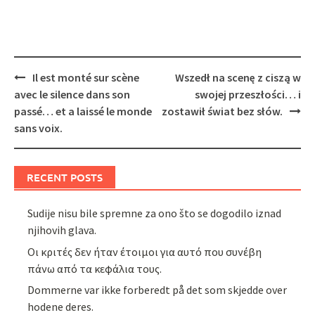
Post
Il est monté sur scène
Wszedł na scenę z ciszą w
navigation
avec le silence dans son
swojej przeszłości… i
passé… et a laissé le monde
zostawił świat bez słów.
sans voix.
RECENT POSTS
Sudije nisu bile spremne za ono što se dogodilo iznad
njihovih glava.
Οι κριτές δεν ήταν έτοιμοι για αυτό που συνέβη
πάνω από τα κεφάλια τους.
Dommerne var ikke forberedt på det som skjedde over
hodene deres.