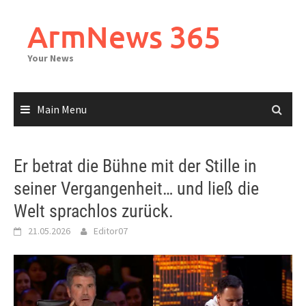
Skip
to
ArmNews 365
content
Your News
Main Menu
Er betrat die Bühne mit der Stille in
seiner Vergangenheit… und ließ die
Welt sprachlos zurück.
21.05.2026
Editor07