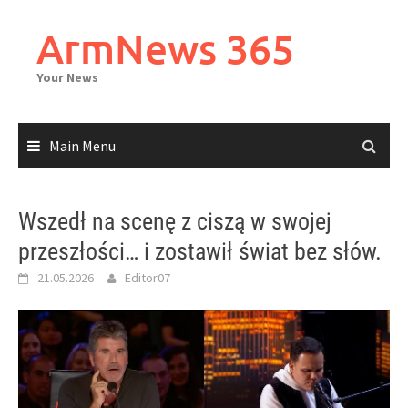
Skip
to
ArmNews 365
content
Your News
Main Menu
Wszedł na scenę z ciszą w swojej
przeszłości… i zostawił świat bez słów.
21.05.2026
Editor07