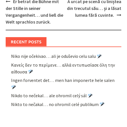
Post
Er betrat die Bühne mit
A urcat pe scenă cu liniștea
navigation
der Stille in seiner
din trecutul său… și a lăsat
Vergangenheit… und ließ die
lumea fără cuvinte.
Welt sprachlos zurück.
RECENT POSTS
Niko nije očekivao… ali je oduševio celu salu
Κανείς δεν το περίμενε… αλλά εντυπωσίασε όλη την
αίθουσα
Ingen forventet det… men han imponerte hele salen
Nikdo to nečekal… ale ohromil celý sál
Nikto to nečakal… no ohromil celé publikum