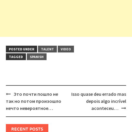
POSTED UNDER
TALENT
VIDEO
TAGGED
SPANISH
Post
Это почти пошло не
Isso quase deu errado mas
navigation
так но потом произошло
depois algo incrível
нечто невероятное…
aconteceu…
RECENT POSTS