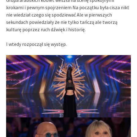
Grupa arabskich kobiet weszła na scenę spokojnymi
krokami i pewnym spojrzeniem Na początku była cisza nikt
nie wiedział czego się spodziewać Ale w pierwszych
sekundach powiedziały że nie tylko tańczą ale tworzą
kulturę poprzez ruch dźwięk i historię.
I wtedy rozpoczął się występ.