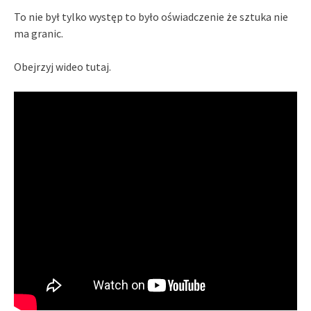
To nie był tylko występ to było oświadczenie że sztuka nie
ma granic.
Obejrzyj wideo tutaj.