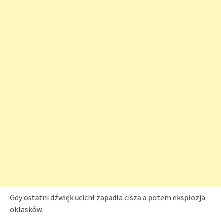
Gdy ostatni dźwięk ucichł zapadła cisza a potem eksplozja
oklasków.