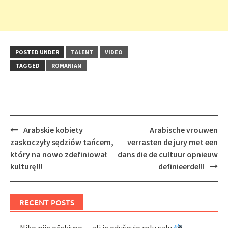
POSTED UNDER
TALENT
VIDEO
TAGGED
ROMANIAN
Post
Arabskie kobiety
Arabische vrouwen
navigation
zaskoczyły sędziów tańcem,
verrasten de jury met een
który na nowo zdefiniował
dans die de cultuur opnieuw
kulturę!!!
definieerde!!!
RECENT POSTS