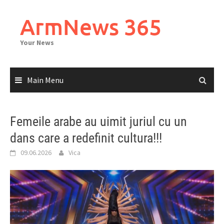
Skip
to
ArmNews 365
content
Your News
Main Menu
Femeile arabe au uimit juriul cu un
dans care a redefinit cultura!!!
09.06.2026
Vica