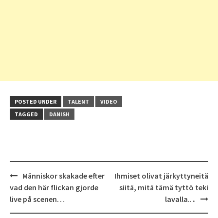
POSTED UNDER
TALENT
VIDEO
TAGGED
DANISH
Post
Människor skakade efter
Ihmiset olivat järkyttyneitä
navigation
vad den här flickan gjorde
siitä, mitä tämä tyttö teki
live på scenen…
lavalla..․