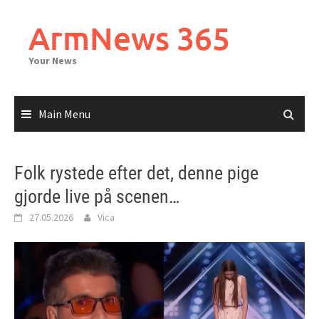
Skip
to
ArmNews 365
content
Your News
Main Menu
Folk rystede efter det, denne pige
gjorde live på scenen…
27.05.2026
Vica