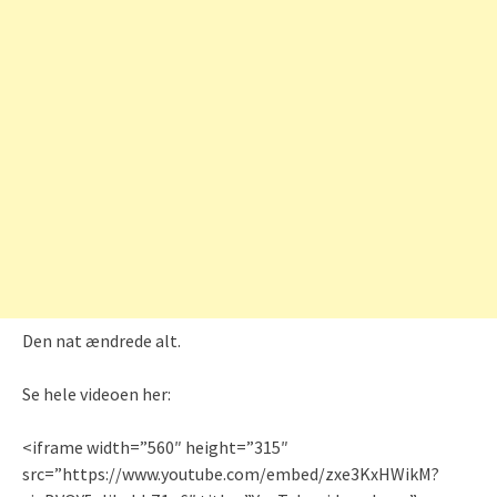
Den nat ændrede alt.
Se hele videoen her:
<iframe width=”560″ height=”315″
src=”https://www.youtube.com/embed/zxe3KxHWikM?