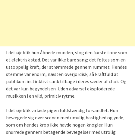
I det øjeblik hun åbnede munden, slog den første tone som
et elektrisk stød. Det var ikke bare sang; det føltes som en
ustoppelig kraft, der strømmede gennem rummet. Hendes
stemme var enorm, næsten overjordisk, så kraftfuld at
publikum instinktivt sank tilbage i deres sæder af chok. Og
det var kun begyndelsen. Uden advarsel eksploderede
musikken i en vild, primitiv rytme.
I det øjeblik virkede pigen fuldstændig forvandlet. Hun
bevægede sig over scenen med umulig hastighed og ynde,
som om hendes krop ikke havde nogen knogler. Hun
snurrede gennem betagende bevægelser med utrolig