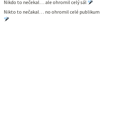
Nikdo to nečekal… ale ohromil celý sál
Nikto to nečakal… no ohromil celé publikum