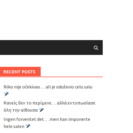
RECENT POSTS
Niko nije očekivao… ali je oduševio celu salu
Κανείς δεν το περίμενε… αλλά εντυπωσίασε
όλη την αίθουσα
Ingen forventet det… men han imponerte
hele salen