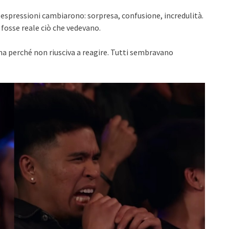
ro espressioni cambiarono: sorpresa, confusione, incredulità.
 fosse reale ciò che vedevano.
ma perché non riusciva a reagire. Tutti sembravano