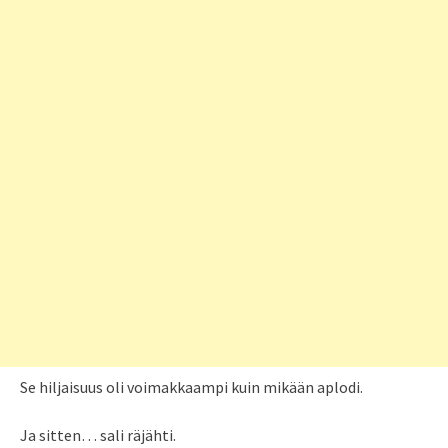
Se hiljaisuus oli voimakkaampi kuin mikään aplodi.
Ja sitten… sali räjähti.