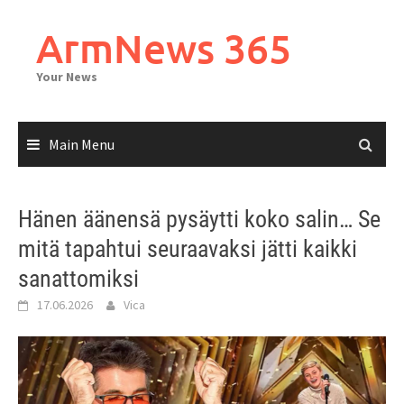
Skip
to
ArmNews 365
content
Your News
Main Menu
Hänen äänensä pysäytti koko salin… Se
mitä tapahtui seuraavaksi jätti kaikki
sanattomiksi
17.06.2026
Vica