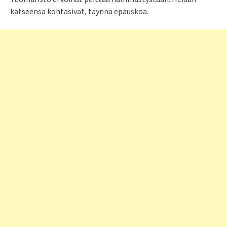
katseensa kohtasivat, täynnä epäuskoa.