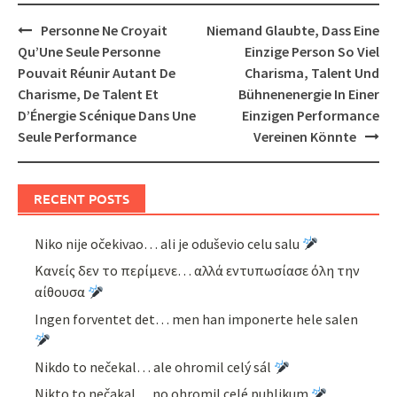
Post
Personne Ne Croyait
Niemand Glaubte, Dass Eine
navigation
Qu’Une Seule Personne
Einzige Person So Viel
Pouvait Réunir Autant De
Charisma, Talent Und
Charisme, De Talent Et
Bühnenenergie In Einer
D’Énergie Scénique Dans Une
Einzigen Performance
Seule Performance
Vereinen Könnte
RECENT POSTS
Niko nije očekivao… ali je oduševio celu salu
Κανείς δεν το περίμενε… αλλά εντυπωσίασε όλη την
αίθουσα
Ingen forventet det… men han imponerte hele salen
Nikdo to nečekal… ale ohromil celý sál
Nikto to nečakal… no ohromil celé publikum