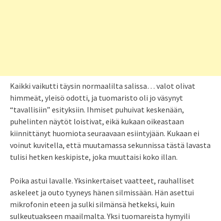
Kaikki vaikutti täysin normaalilta salissa… valot olivat
himmeät, yleisö odotti, ja tuomaristo oli jo väsynyt
“tavallisiin” esityksiin. Ihmiset puhuivat keskenään,
puhelinten näytöt loistivat, eikä kukaan oikeastaan
kiinnittänyt huomiota seuraavaan esiintyjään. Kukaan ei
voinut kuvitella, että muutamassa sekunnissa tästä lavasta
tulisi hetken keskipiste, joka muuttaisi koko illan.
Poika astui lavalle. Yksinkertaiset vaatteet, rauhalliset
askeleet ja outo tyyneys hänen silmissään. Hän asettui
mikrofonin eteen ja sulki silmänsä hetkeksi, kuin
sulkeutuakseen maailmalta. Yksi tuomareista hymyili