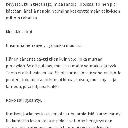
kevyesti, kuin tietäisi jo, mitä sanoisi lopussa. Toinen piti
kättään lähellä nappia, valmiina keskeyttämään esityksen
milloin tahansa.
Musiikki alkoi.
Ensimmäinen sävel… ja kaikki muuttui.
Hänen äänensä täytti tilan kuin valo, joka murtaa
pimeyden. Se oli puhdas, mutta samalla voimakas ja syvä.
Tämä ei ollut vain laulua. Se oli tarina, jotain sanojen tuolla
puolen. Jokainen ääni kantoi kipua, toivoa, muistoja… ja
lämpöä, joka hiljensi kaikki.
Koko sali pysähtyi.
Ihmiset, jotka hetki sitten olivat hajamielisiä, katsoivat nyt
liikkumatta lavaa. Jotkut pidättivät jopa hengitystään.
Tuomaristo ei voinut peittää hämmästystään. Heidän