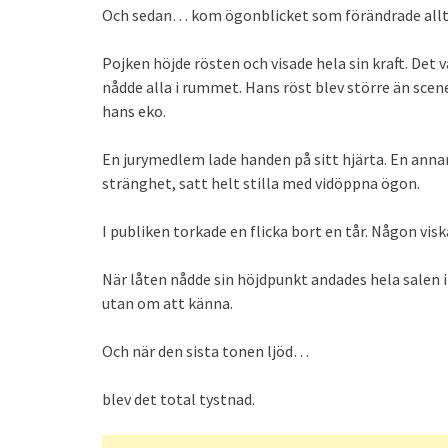
Och sedan… kom ögonblicket som förändrade allt
Pojken höjde rösten och visade hela sin kraft. Det 
nådde alla i rummet. Hans röst blev större än scen
hans eko.
En jurymedlem lade handen på sitt hjärta. En annan
stränghet, satt helt stilla med vidöppna ögon.
I publiken torkade en flicka bort en tår. Någon vis
När låten nådde sin höjdpunkt andades hela salen
utan om att känna.
Och när den sista tonen ljöd…
blev det total tystnad.