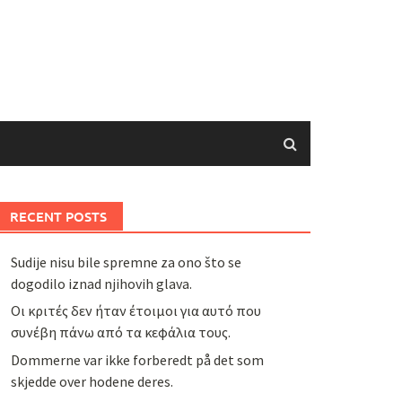
RECENT POSTS
Sudije nisu bile spremne za ono što se
dogodilo iznad njihovih glava.
Οι κριτές δεν ήταν έτοιμοι για αυτό που
συνέβη πάνω από τα κεφάλια τους.
Dommerne var ikke forberedt på det som
skjedde over hodene deres.