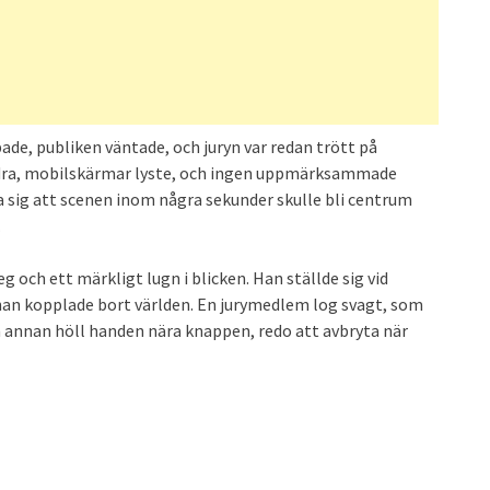
ade, publiken väntade, och juryn var redan trött på
ndra, mobilskärmar lyste, och ingen uppmärksammade
a sig att scenen inom några sekunder skulle bli centrum
.
g och ett märkligt lugn i blicken. Han ställde sig vid
an kopplade bort världen. En jurymedlem log svagt, som
En annan höll handen nära knappen, redo att avbryta när