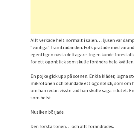
Allt verkade helt normalt i salen… ljusen var dämp
“vanliga” framträdanden. Folk pratade med vara
egentligen nästa deltagare. Ingen kunde föreställ
för ett ögonblick som skulle förändra hela kvällen
En pojke gick upp på scenen. Enkla kläder, lugna ste
mikrofonen och blundade ett ögonblick, som om h
om han redan visste vad han skulle säga i slutet. 
som helst.
Musiken började.
Den första tonen… och allt förändrades.