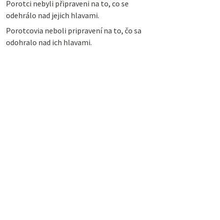
Porotci nebyli připraveni na to, co se
odehrálo nad jejich hlavami.
Porotcovia neboli pripravení na to, čo sa
odohralo nad ich hlavami.