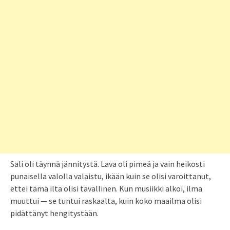
Sali oli täynnä jännitystä. Lava oli pimeä ja vain heikosti
punaisella valolla valaistu, ikään kuin se olisi varoittanut,
ettei tämä ilta olisi tavallinen. Kun musiikki alkoi, ilma
muuttui — se tuntui raskaalta, kuin koko maailma olisi
pidättänyt hengitystään.