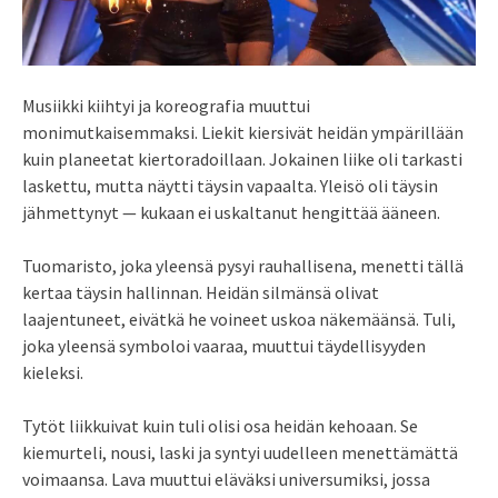
Musiikki kiihtyi ja koreografia muuttui
monimutkaisemmaksi. Liekit kiersivät heidän ympärillään
kuin planeetat kiertoradoillaan. Jokainen liike oli tarkasti
laskettu, mutta näytti täysin vapaalta. Yleisö oli täysin
jähmettynyt — kukaan ei uskaltanut hengittää ääneen.
Tuomaristo, joka yleensä pysyi rauhallisena, menetti tällä
kertaa täysin hallinnan. Heidän silmänsä olivat
laajentuneet, eivätkä he voineet uskoa näkemäänsä. Tuli,
joka yleensä symboloi vaaraa, muuttui täydellisyyden
kieleksi.
Tytöt liikkuivat kuin tuli olisi osa heidän kehoaan. Se
kiemurteli, nousi, laski ja syntyi uudelleen menettämättä
voimaansa. Lava muuttui eläväksi universumiksi, jossa