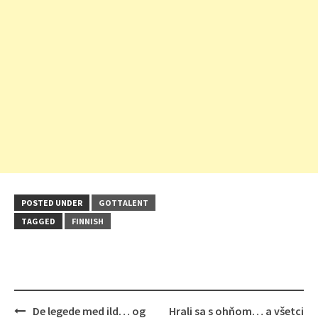
POSTED UNDER
GOTTALENT
TAGGED
FINNISH
Post
De legede med ild… og
Hrali sa s ohňom… a všetci