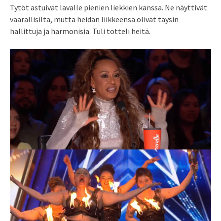
Tytöt astuivat lavalle pienien liekkien kanssa. Ne näyttivät
vaarallisilta, mutta heidän liikkeensä olivat täysin
hallittuja ja harmonisia. Tuli totteli heitä.