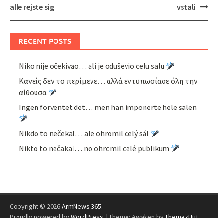
navigation
alle rejste sig
vstali
RECENT POSTS
Niko nije očekivao… ali je oduševio celu salu
Κανείς δεν το περίμενε… αλλά εντυπωσίασε όλη την
αίθουσα
Ingen forventet det… men han imponerte hele salen
Nikdo to nečekal… ale ohromil celý sál
Nikto to nečakal… no ohromil celé publikum
Copyright © 2026
ArmNews 365
.
Proudly powered by
WordPress
.
|
Theme: Awaken by
ThemezHut
.