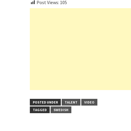
Post Views:
105
POSTED UNDER
TALENT
VIDEO
TAGGED
SWEDISH