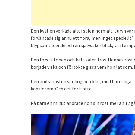
Den kvällen verkade allt i salen normalt. Juryn va
förväntade sig ännu ett “bra, men inget speciellt
blygsamt leende och en självsäker blick, visste in
Den första tonen och hela salen frös. Hennes röst 
började viska och försökte gissa vem hon lät som
Den andra rösten var hög och klar, med barnsliga to
känslosam. Och det fortsatte…
På bara en minut ändrade hon sin röst mer än 12 g