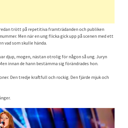
r redan trött på repetitiva framträdanden och publiken
” nummer. Men när en ung flicka gick upp på scenen med ett
gen vad som skulle hända.
var djup, mogen, nästan otrolig för någon så ung. Juryn
. Men innan de hann bestämma sig förändrades hon.
ner. Den tredje kraftfull och rockig. Den fjärde mjuk och
ånger.