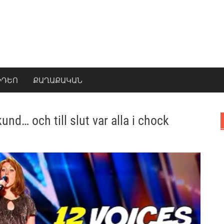
ԻԴԵՈ
ՔԱՂԱՔԱԿԱՆ
nd… och till slut var alla i chock