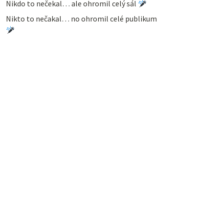
Nikdo to nečekal… ale ohromil celý sál
Nikto to nečakal… no ohromil celé publikum