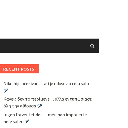
RECENT POSTS
Niko nije očekivao… ali je oduševio celu salu
Κανείς δεν το περίμενε… αλλά εντυπωσίασε
όλη την αίθουσα
Ingen forventet det… men han imponerte
hele salen