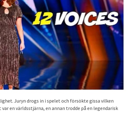
lighet. Juryn drogs in i spelet och försökte gissa vilken
t var en världsstjärna, en annan trodde på en legendarisk