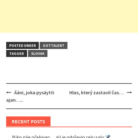
POSTED UNDER
GOTTALENT
TAGGED
SLOVAK
Post
Ääni, joka pysäytti
Hlas, který zastavil čas…
navigation
ajan…..
RECENT POSTS
Niko nije očekivao… ali je oduševio celu salu