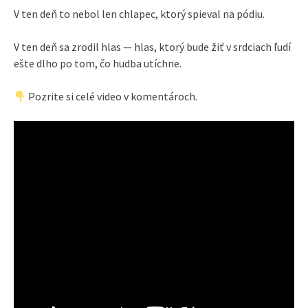
V ten deň to nebol len chlapec, ktorý spieval na pódiu.
V ten deň sa zrodil hlas — hlas, ktorý bude žiť v srdciach ľudí
ešte dlho po tom, čo hudba utíchne.
Pozrite si celé video v komentároch.