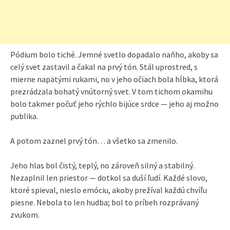
Pódium bolo tiché. Jemné svetlo dopadalo naňho, akoby sa
celý svet zastavil a čakal na prvý tón. Stál uprostred, s
mierne napätými rukami, no v jeho očiach bola hĺbka, ktorá
prezrádzala bohatý vnútorný svet. V tom tichom okamihu
bolo takmer počuť jeho rýchlo bijúce srdce — jeho aj možno
publika.
A potom zaznel prvý tón… a všetko sa zmenilo.
Jeho hlas bol čistý, teplý, no zároveň silný a stabilný.
Nezaplnil len priestor — dotkol sa duší ľudí. Každé slovo,
ktoré spieval, nieslo emóciu, akoby prežíval každú chvíľu
piesne. Nebola to len hudba; bol to príbeh rozprávaný
zvukom.