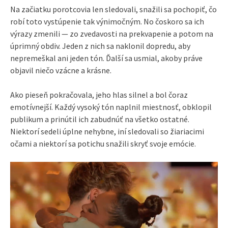
Na začiatku porotcovia len sledovali, snažili sa pochopiť, čo
robí toto vystúpenie tak výnimočným. No čoskoro sa ich
výrazy zmenili — zo zvedavosti na prekvapenie a potom na
úprimný obdiv. Jeden z nich sa naklonil dopredu, aby
nepremeškal ani jeden tón. Ďalší sa usmial, akoby práve
objavil niečo vzácne a krásne.
Ako pieseň pokračovala, jeho hlas silnel a bol čoraz
emotívnejší. Každý vysoký tón naplnil miestnosť, obklopil
publikum a prinútil ich zabudnúť na všetko ostatné.
Niektorí sedeli úplne nehybne, iní sledovali so žiariacimi
očami a niektorí sa potichu snažili skryť svoje emócie.