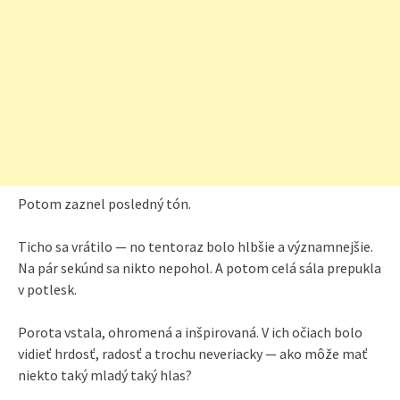
Potom zaznel posledný tón.
Ticho sa vrátilo — no tentoraz bolo hlbšie a významnejšie.
Na pár sekúnd sa nikto nepohol. A potom celá sála prepukla
v potlesk.
Porota vstala, ohromená a inšpirovaná. V ich očiach bolo
vidieť hrdosť, radosť a trochu neveriacky — ako môže mať
niekto taký mladý taký hlas?