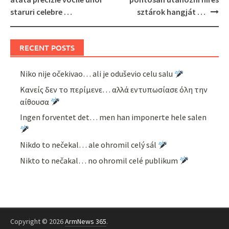
staruri celebre …
sztárok hangját …
RECENT POSTS
Niko nije očekivao… ali je oduševio celu salu
Κανείς δεν το περίμενε… αλλά εντυπωσίασε όλη την
αίθουσα
Ingen forventet det… men han imponerte hele salen
Nikdo to nečekal… ale ohromil celý sál
Nikto to nečakal… no ohromil celé publikum
Copyright © 2026
ArmNews 365
.