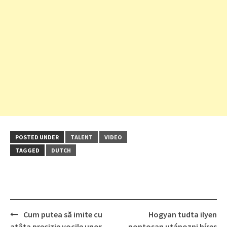
POSTED UNDER
TALENT
VIDEO
TAGGED
DUTCH
Post
Cum putea să imite cu
Hogyan tudta ilyen
navigation
atâta precizie vocile unor
pontosan utánozni híres