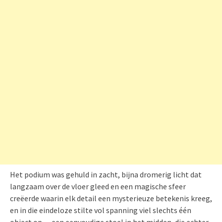
Het podium was gehuld in zacht, bijna dromerig licht dat
langzaam over de vloer gleed en een magische sfeer
creëerde waarin elk detail een mysterieuze betekenis kreeg,
en in die eindeloze stilte vol spanning viel slechts één