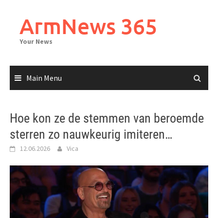
Skip
to
ArmNews 365
content
Your News
Main Menu
Hoe kon ze de stemmen van beroemde
sterren zo nauwkeurig imiteren…
12.06.2026
Vica