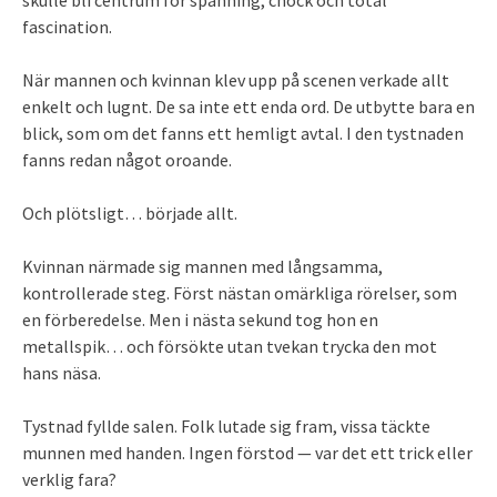
skulle bli centrum för spänning, chock och total
fascination.
När mannen och kvinnan klev upp på scenen verkade allt
enkelt och lugnt. De sa inte ett enda ord. De utbytte bara en
blick, som om det fanns ett hemligt avtal. I den tystnaden
fanns redan något oroande.
Och plötsligt… började allt.
Kvinnan närmade sig mannen med långsamma,
kontrollerade steg. Först nästan omärkliga rörelser, som
en förberedelse. Men i nästa sekund tog hon en
metallspik… och försökte utan tvekan trycka den mot
hans näsa.
Tystnad fyllde salen. Folk lutade sig fram, vissa täckte
munnen med handen. Ingen förstod — var det ett trick eller
verklig fara?