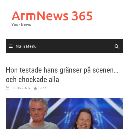
Skip
to
ArmNews 365
content
Your News
Main Menu
Hon testade hans gränser på scenen…
och chockade alla
11.06.2026
Vica