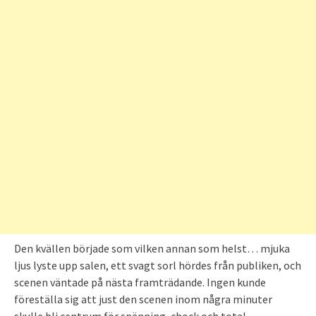
Den kvällen började som vilken annan som helst… mjuka
ljus lyste upp salen, ett svagt sorl hördes från publiken, och
scenen väntade på nästa framträdande. Ingen kunde
föreställa sig att just den scenen inom några minuter