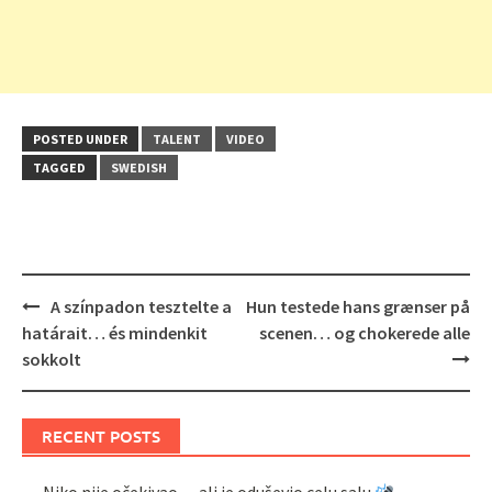
POSTED UNDER
TALENT
VIDEO
TAGGED
SWEDISH
Post
A színpadon tesztelte a
Hun testede hans grænser på
navigation
határait… és mindenkit
scenen… og chokerede alle
sokkolt
RECENT POSTS