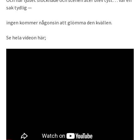
Och när ljuset slocknade och scenen åter blev tyst… var en
sak tydlig —
ingen kommer någonsin att glömma den kvällen.
Se hela videon här;