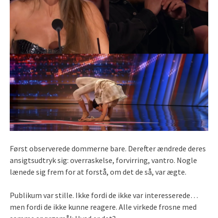
Først observerede dommerne bare. Derefter ændrede deres
ansigtsudtryk sig: overraskelse, forvirring, vantro. Nogle
lænede sig frem for at forstå, om det de så, var ægte.
Publikum var stille. Ikke fordi de ikke var interesserede…
men fordi de ikke kunne reagere. Alle virkede frosne med