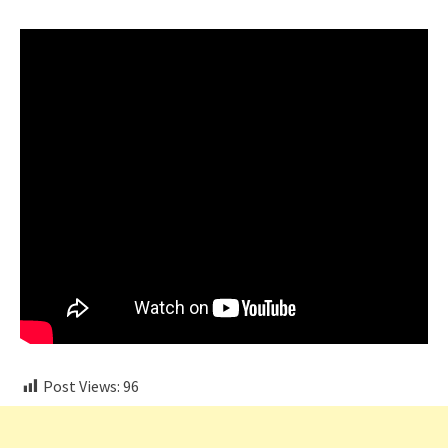
Post Views:
96