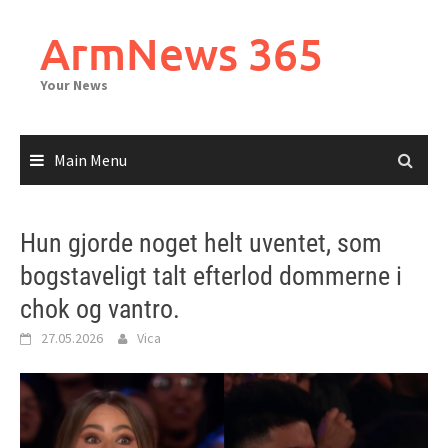
Skip
to
ArmNews 365
content
Your News
Main Menu
Hun gjorde noget helt uventet, som
bogstaveligt talt efterlod dommerne i
chok og vantro.
27.05.2026
Vica