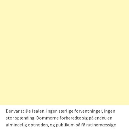
Der var stille i salen. Ingen særlige forventninger, ingen
stor spænding. Dommerne forberedte sig på endnu en
almindelig optræden, og publikum på få rutinemæssige