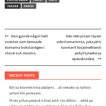
TAGGED
DANISH
Post
Hon gjorde något helt
Hän teki jotain täysin
navigation
oväntat som lämnade
odottamatonta, joka jätti
domarna bokstavligen i
tuomarit kirjaimellisesti
chock och misstro.
järkyttyneiksi ja
epäuskoisiksi.
RECENT POSTS
Bili su kilometrima udaljeni… ali nekako su njihovi
umovi bili povezani.
Ήταν μίλια μακριά ο ένας από τον άλλον… αλλά με
κάποιον τρόπο το μυαλό τους ήταν συνδεδεμένο.