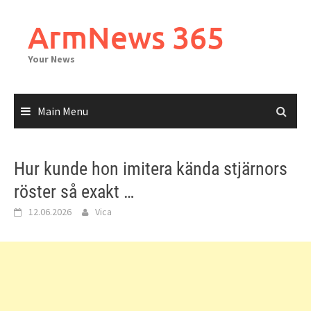
Skip
to
ArmNews 365
content
Your News
Main Menu
Hur kunde hon imitera kända stjärnors
röster så exakt …
12.06.2026
Vica