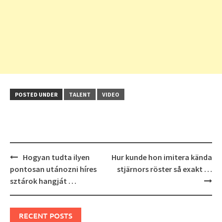
POSTED UNDER
TALENT
VIDEO
Post
Hogyan tudta ilyen
Hur kunde hon imitera kända
navigation
pontosan utánozni híres
stjärnors röster så exakt …
sztárok hangját …
RECENT POSTS