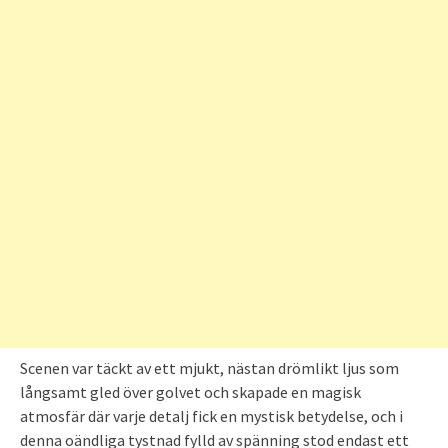
Scenen var täckt av ett mjukt, nästan drömlikt ljus som
långsamt gled över golvet och skapade en magisk
atmosfär där varje detalj fick en mystisk betydelse, och i
denna oändliga tystnad fylld av spänning stod endast ett