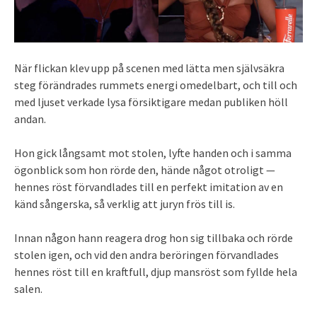
När flickan klev upp på scenen med lätta men självsäkra
steg förändrades rummets energi omedelbart, och till och
med ljuset verkade lysa försiktigare medan publiken höll
andan.
Hon gick långsamt mot stolen, lyfte handen och i samma
ögonblick som hon rörde den, hände något otroligt —
hennes röst förvandlades till en perfekt imitation av en
känd sångerska, så verklig att juryn frös till is.
Innan någon hann reagera drog hon sig tillbaka och rörde
stolen igen, och vid den andra beröringen förvandlades
hennes röst till en kraftfull, djup mansröst som fyllde hela
salen.