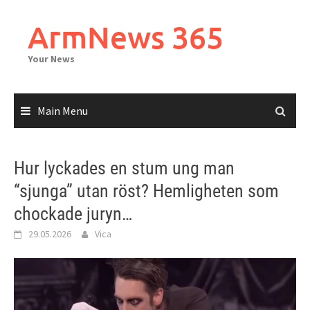
Skip
to
ArmNews 365
content
Your News
Main Menu
Hur lyckades en stum ung man
“sjunga” utan röst? Hemligheten som
chockade juryn…
29.05.2026
Vica