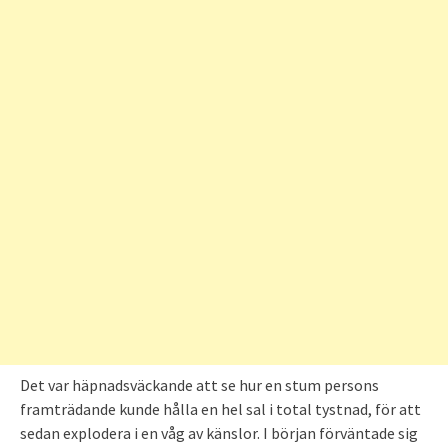
Det var häpnadsväckande att se hur en stum persons
framträdande kunde hålla en hel sal i total tystnad, för att
sedan explodera i en våg av känslor. I början förväntade sig