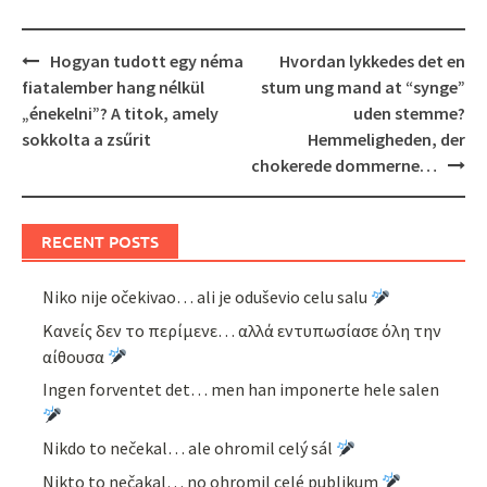
Post
Hogyan tudott egy néma
Hvordan lykkedes det en
navigation
fiatalember hang nélkül
stum ung mand at “synge”
„énekelni”? A titok, amely
uden stemme?
sokkolta a zsűrit
Hemmeligheden, der
chokerede dommerne…
RECENT POSTS
Niko nije očekivao… ali je oduševio celu salu
Κανείς δεν το περίμενε… αλλά εντυπωσίασε όλη την
αίθουσα
Ingen forventet det… men han imponerte hele salen
Nikdo to nečekal… ale ohromil celý sál
Nikto to nečakal… no ohromil celé publikum