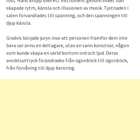
röst. Hans kropp blev ett instrument genom vilket han
skapade rytm, känsla och illusionen av musik. Tystnaden i
salen förvandlades till spänning, och den spänningen till
djup känsla.
Gradvis började juryn inse att personen framför dem inte
bara var ännu en deltagare, utan en sann konstnär, någon
som kunde skapa en värld bortom ord och ljud. Deras
ansiktsuttryck förändrades från ögonblick till ögonblick,
från förvåning till djup beröring.