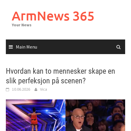
Skip
to
ArmNews 365
content
Your News
Main Menu
Hvordan kan to mennesker skape en
slik perfeksjon på scenen?
10.06.2026
Vica