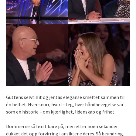
Guttens selvtillit og jentas eleganse smeltet sammen til
én helhet. Hver snurr, hvert steg, hver håndbevegelse var
som en historie – om kjærlighet, lidenskap og frihet.
Dommerne så først bare på, men etter noen sekunder
dukket det opp forvirring i ansiktene deres. Så beundring.