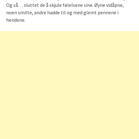
Og så… sluttet de å skjule følelsene sine. Øyne vidåpne,
noen smilte, andre hadde til og med glemt pennene i
hendene.