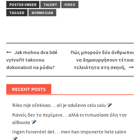
POSTED UNDER
TALENT
VIDEO
TAGGED
NORWEGIAN
Post
Jak mohou dva lidé
Πώς μπορούν δύο άνθρωποι
navigation
vytvořit takovou
να δημιουργήσουν τέτοια
dokonalost na pódiu?
τελειότητα στη σκηνή;
RECENT POSTS
Niko nije očekivao… ali je oduševio celu salu
Κανείς δεν το περίμενε… αλλά εντυπωσίασε όλη την
αίθουσα
Ingen forventet det… men han imponerte hele salen