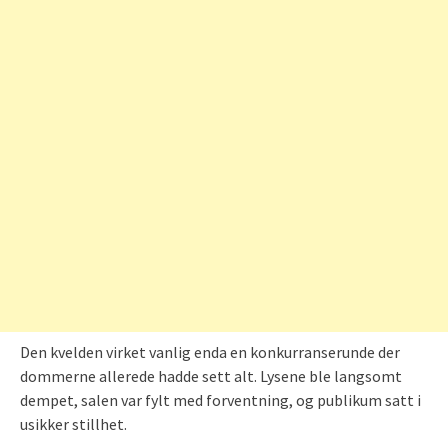
Den kvelden virket vanlig enda en konkurranserunde der
dommerne allerede hadde sett alt. Lysene ble langsomt
dempet, salen var fylt med forventning, og publikum satt i
usikker stillhet.