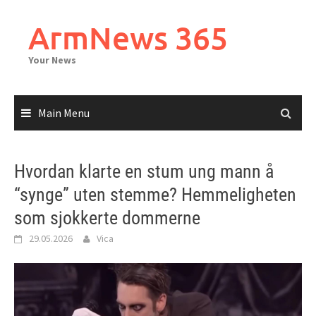
Skip
to
ArmNews 365
content
Your News
Main Menu
Hvordan klarte en stum ung mann å
“synge” uten stemme? Hemmeligheten
som sjokkerte dommerne
29.05.2026
Vica