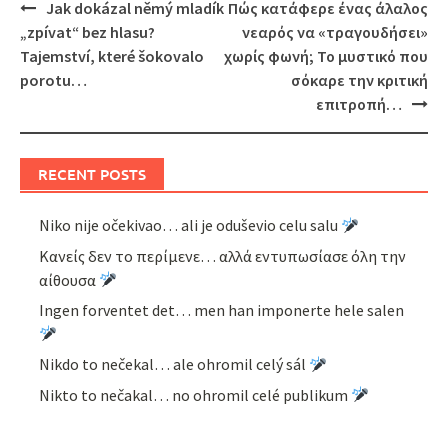
Post
Jak dokázal němý mladík
Πώς κατάφερε ένας άλαλος
navigation
„zpívat“ bez hlasu?
νεαρός να «τραγουδήσει»
Tajemství, které šokovalo
χωρίς φωνή; Το μυστικό που
porotu…
σόκαρε την κριτική
επιτροπή…
RECENT POSTS
Niko nije očekivao… ali je oduševio celu salu
Κανείς δεν το περίμενε… αλλά εντυπωσίασε όλη την
αίθουσα
Ingen forventet det… men han imponerte hele salen
Nikdo to nečekal… ale ohromil celý sál
Nikto to nečakal… no ohromil celé publikum