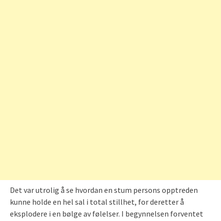
Det var utrolig å se hvordan en stum persons opptreden
kunne holde en hel sal i total stillhet, for deretter å
eksplodere i en bølge av følelser. I begynnelsen forventet