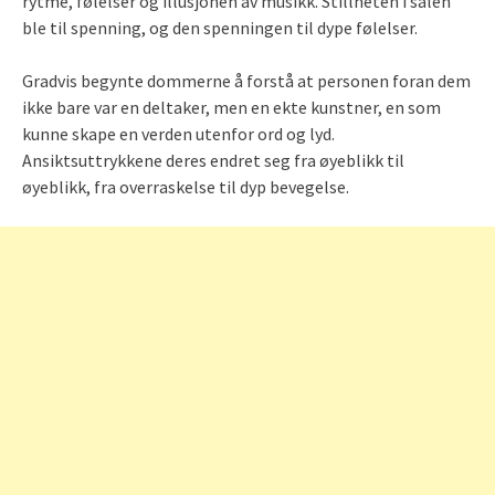
rytme, følelser og illusjonen av musikk. Stillheten i salen
ble til spenning, og den spenningen til dype følelser.
Gradvis begynte dommerne å forstå at personen foran dem
ikke bare var en deltaker, men en ekte kunstner, en som
kunne skape en verden utenfor ord og lyd.
Ansiktsuttrykkene deres endret seg fra øyeblikk til
øyeblikk, fra overraskelse til dyp bevegelse.