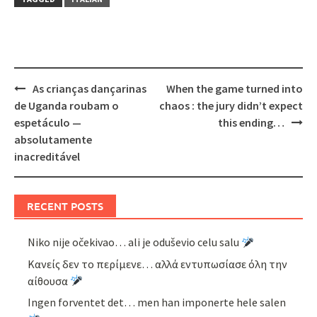
Post
As crianças dançarinas
When the game turned into
navigation
de Uganda roubam o
chaos : the jury didn’t expect
espetáculo —
this ending…
absolutamente
inacreditável
RECENT POSTS
Niko nije očekivao… ali je oduševio celu salu
Κανείς δεν το περίμενε… αλλά εντυπωσίασε όλη την
αίθουσα
Ingen forventet det… men han imponerte hele salen