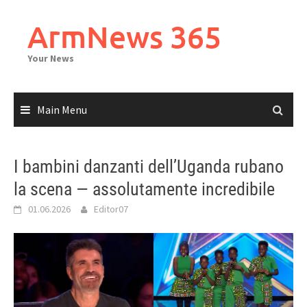
Skip
to
ArmNews 365
content
Your News
Main Menu
I bambini danzanti dell’Uganda rubano
la scena — assolutamente incredibile
01.06.2026
Editor07