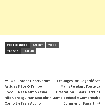
POSTED UNDER
TALENT
VIDEO
TAGGED
ITALIAN
Post
Os Jurados Observaram
Les Juges Ont Regardé Ses
navigation
As Suas Mãos O Tempo
Mains Pendant Toute La
Todo… Mas Mesmo Assim
Prestation… Mais Ils N’Ont
Não Conseguiram Descobrir
Jamais Réussi À Comprendre
Como Ele Fazia Aquilo
Comment Il Faisait