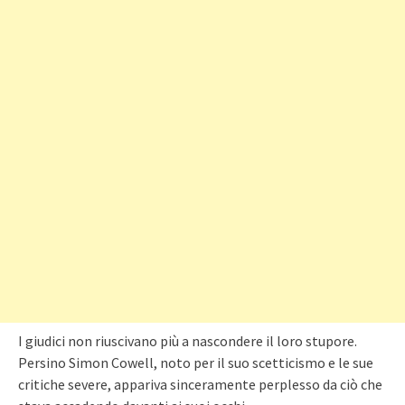
I giudici non riuscivano più a nascondere il loro stupore.
Persino Simon Cowell, noto per il suo scetticismo e le sue
critiche severe, appariva sinceramente perplesso da ciò che