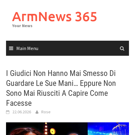
Skip
to
ArmNews 365
content
Your News
Main Menu
I Giudici Non Hanno Mai Smesso Di
Guardare Le Sue Mani… Eppure Non
Sono Mai Riusciti A Capire Come
Facesse
22.06.2026
Rose