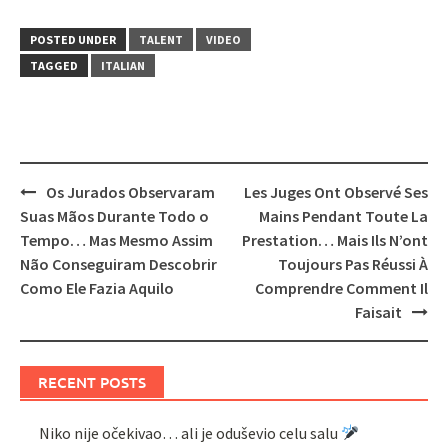
POSTED UNDER
TALENT
VIDEO
TAGGED
ITALIAN
Post
Os Jurados Observaram
Les Juges Ont Observé Ses
navigation
Suas Mãos Durante Todo o
Mains Pendant Toute La
Tempo… Mas Mesmo Assim
Prestation… Mais Ils N’ont
Não Conseguiram Descobrir
Toujours Pas Réussi À
Como Ele Fazia Aquilo
Comprendre Comment Il
Faisait
RECENT POSTS
Niko nije očekivao… ali je oduševio celu salu