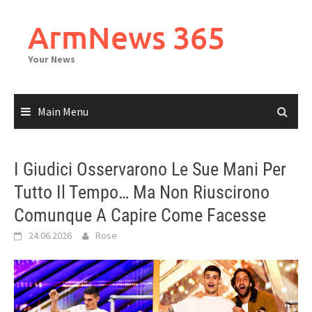
Skip
to
ArmNews 365
content
Your News
Main Menu
I Giudici Osservarono Le Sue Mani Per
Tutto Il Tempo… Ma Non Riuscirono
Comunque A Capire Come Facesse
24.06.2026
Rose