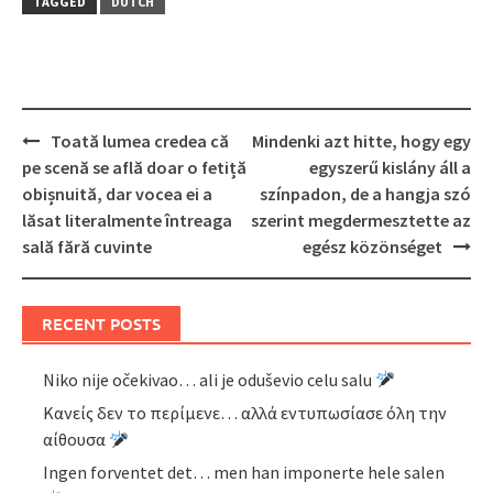
TAGGED
DUTCH
Post
Toată lumea credea că
Mindenki azt hitte, hogy egy
navigation
pe scenă se află doar o fetiță
egyszerű kislány áll a
obișnuită, dar vocea ei a
színpadon, de a hangja szó
lăsat literalmente întreaga
szerint megdermesztette az
sală fără cuvinte
egész közönséget
RECENT POSTS
Niko nije očekivao… ali je oduševio celu salu
Κανείς δεν το περίμενε… αλλά εντυπωσίασε όλη την
αίθουσα
Ingen forventet det… men han imponerte hele salen