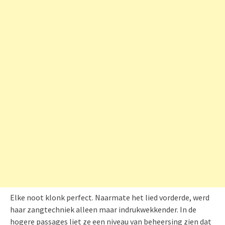
Elke noot klonk perfect. Naarmate het lied vorderde, werd
haar zangtechniek alleen maar indrukwekkender. In de
hogere passages liet ze een niveau van beheersing zien dat