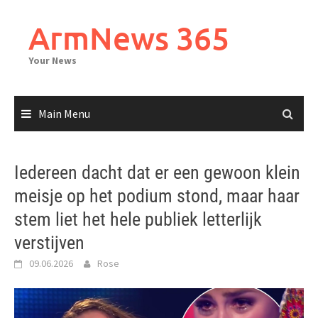
Skip
to
ArmNews 365
content
Your News
Main Menu
Iedereen dacht dat er een gewoon klein
meisje op het podium stond, maar haar
stem liet het hele publiek letterlijk
verstijven
09.06.2026
Rose