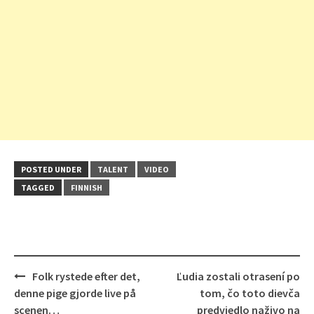
POSTED UNDER
TALENT
VIDEO
TAGGED
FINNISH
Post
Folk rystede efter det,
Ľudia zostali otrasení po
navigation
denne pige gjorde live på
tom, čo toto dievča
scenen…
predviedlo naživo na