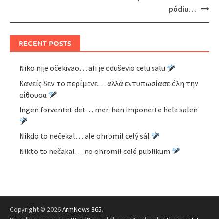
pódiu…
RECENT POSTS
Niko nije očekivao… ali je oduševio celu salu
Κανείς δεν το περίμενε… αλλά εντυπωσίασε όλη την
αίθουσα
Ingen forventet det… men han imponerte hele salen
Nikdo to nečekal… ale ohromil celý sál
Nikto to nečakal… no ohromil celé publikum
Copyright © 2026
ArmNews 365
.