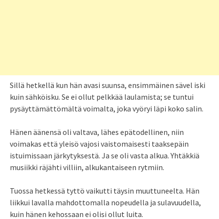
Sillä hetkellä kun hän avasi suunsa, ensimmäinen sävel iski
kuin sähköisku. Se ei ollut pelkkää laulamista; se tuntui
pysäyttämättömältä voimalta, joka vyöryi läpi koko salin.
Hänen äänensä oli valtava, lähes epätodellinen, niin
voimakas että yleisö vajosi vaistomaisesti taaksepäin
istuimissaan järkytyksestä. Ja se oli vasta alkua. Yhtäkkiä
musiikki räjähti villiin, alkukantaiseen rytmiin.
Tuossa hetkessä tyttö vaikutti täysin muuttuneelta. Hän
liikkui lavalla mahdottomalla nopeudella ja sulavuudella,
kuin hänen kehossaan ei olisi ollut luita.