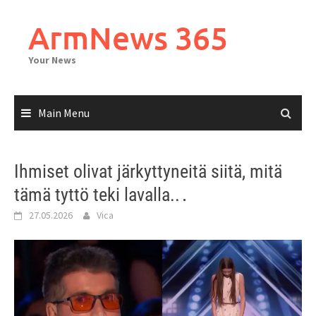
Skip
to
ArmNews 365
content
Your News
Main Menu
Ihmiset olivat järkyttyneitä siitä, mitä
tämä tyttö teki lavalla..․
27.05.2026
Vica