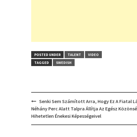
POSTED UNDER
TALENT
VIDEO
TAGGED
SWEDISH
Post
Senki Sem Számított Arra, Hogy Ez A Fiatal L
navigation
Néhány Perc Alatt Talpra Állítja Az Egész Közöns
Hihetetlen Énekesi Képességeivel