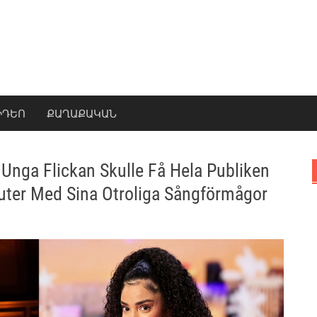
ԻԴԵՈ
ՔԱՂԱՔԱԿԱՆ
 Unga Flickan Skulle Få Hela Publiken
uter Med Sina Otroliga Sångförmågor