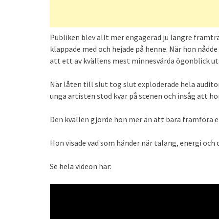
Publiken blev allt mer engagerad ju längre framträ
klappade med och hejade på henne. När hon nådde d
att ett av kvällens mest minnesvärda ögonblick ut
När låten till slut tog slut exploderade hela audit
unga artisten stod kvar på scenen och insåg att hon
Den kvällen gjorde hon mer än att bara framföra e
Hon visade vad som händer när talang, energi och
Se hela videon här: