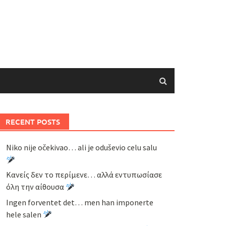
RECENT POSTS
Niko nije očekivao… ali je oduševio celu salu
Κανείς δεν το περίμενε… αλλά εντυπωσίασε
όλη την αίθουσα
Ingen forventet det… men han imponerte
hele salen