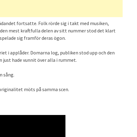
dandet fortsatte. Folk rörde sig i takt med musiken,
en mest kraftfulla delen av sitt nummer stod det klart
spelade sig framför deras ögon.
oriet i applåder. Domarna log, publiken stod upp och den
 just hade vunnit över alla i rummet.
n sång.
 originalitet möts på samma scen.