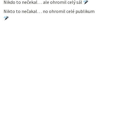
Nikdo to nečekal… ale ohromil celý sál
Nikto to nečakal… no ohromil celé publikum