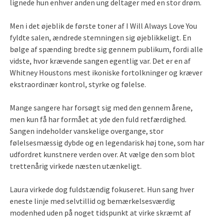
lignede hun enhver anden ung deltager med en stor drøm.
Men i det øjeblik de første toner af I Will Always Love You
fyldte salen, ændrede stemningen sig øjeblikkeligt. En
bølge af spænding bredte sig gennem publikum, fordi alle
vidste, hvor krævende sangen egentlig var. Det er en af
Whitney Houstons mest ikoniske fortolkninger og kræver
ekstraordinær kontrol, styrke og følelse.
Mange sangere har forsøgt sig med den gennem årene,
men kun få har formået at yde den fuld retfærdighed.
Sangen indeholder vanskelige overgange, stor
følelsesmæssig dybde og en legendarisk høj tone, som har
udfordret kunstnere verden over. At vælge den som blot
trettenårig virkede næsten utænkeligt.
Laura virkede dog fuldstændig fokuseret. Hun sang hver
eneste linje med selvtillid og bemærkelsesværdig
modenhed uden på noget tidspunkt at virke skræmt af