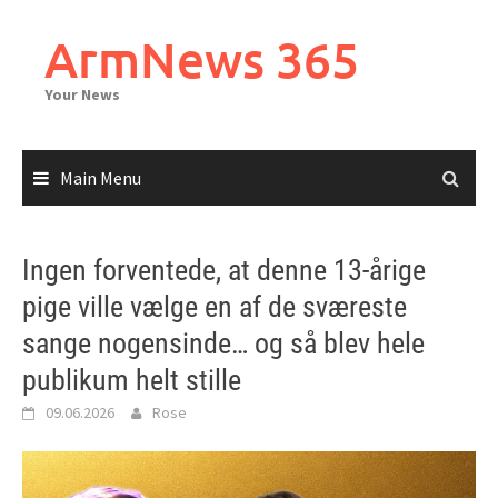
Skip
to
ArmNews 365
content
Your News
Main Menu
Ingen forventede, at denne 13-årige
pige ville vælge en af de sværeste
sange nogensinde… og så blev hele
publikum helt stille
09.06.2026
Rose