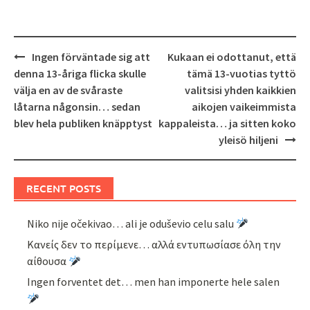
Post
Ingen förväntade sig att
Kukaan ei odottanut, että
navigation
denna 13-åriga flicka skulle
tämä 13-vuotias tyttö
välja en av de svåraste
valitsisi yhden kaikkien
låtarna någonsin… sedan
aikojen vaikeimmista
blev hela publiken knäpptyst
kappaleista… ja sitten koko
yleisö hiljeni
RECENT POSTS
Niko nije očekivao… ali je oduševio celu salu
Κανείς δεν το περίμενε… αλλά εντυπωσίασε όλη την
αίθουσα
Ingen forventet det… men han imponerte hele salen