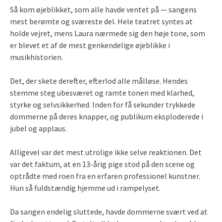
Så kom øjeblikket, som alle havde ventet på — sangens
mest berømte og sværeste del. Hele teatret syntes at
holde vejret, mens Laura nærmede sig den høje tone, som
er blevet et af de mest genkendelige øjeblikke i
musikhistorien.
Det, der skete derefter, efterlod alle målløse. Hendes
stemme steg ubesværet og ramte tonen med klarhed,
styrke og selvsikkerhed. Inden for få sekunder trykkede
dommerne på deres knapper, og publikum eksploderede i
jubel og applaus.
Alligevel var det mest utrolige ikke selve reaktionen. Det
var det faktum, at en 13-årig pige stod på den scene og
optrådte med roen fra en erfaren professionel kunstner.
Hun så fuldstændig hjemme ud i rampelyset.
Da sangen endelig sluttede, havde dommerne svært ved at