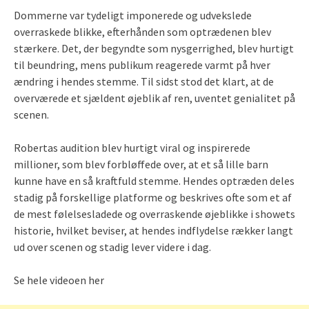
Dommerne var tydeligt imponerede og udvekslede
overraskede blikke, efterhånden som optrædenen blev
stærkere. Det, der begyndte som nysgerrighed, blev hurtigt
til beundring, mens publikum reagerede varmt på hver
ændring i hendes stemme. Til sidst stod det klart, at de
overværede et sjældent øjeblik af ren, uventet genialitet på
scenen.
Robertas audition blev hurtigt viral og inspirerede
millioner, som blev forbløffede over, at et så lille barn
kunne have en så kraftfuld stemme. Hendes optræden deles
stadig på forskellige platforme og beskrives ofte som et af
de mest følelsesladede og overraskende øjeblikke i showets
historie, hvilket beviser, at hendes indflydelse rækker langt
ud over scenen og stadig lever videre i dag.
Se hele videoen her