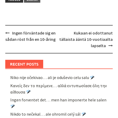
Post
Ingen förväntade sig en
Kukaan ei odottanut
navigation
sådan röst från en 10-åring
tällaista ääntä 10-vuotiaalta
lapselta
RECENT POSTS
Niko nije očekivao… ali je oduševio celu salu
Κανείς δεν το περίμενε… αλλά εντυπωσίασε όλη την
αίθουσα
Ingen forventet det… men han imponerte hele salen
Nikdo to nečekal… ale ohromil celý sál