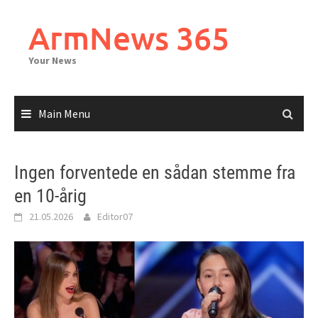
Skip
to
ArmNews 365
content
Your News
Main Menu
Ingen forventede en sådan stemme fra
en 10-årig
21.05.2026
Editor07