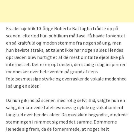
Fra det øjeblik 10-årige Roberta Battaglia trådte op på
scenen, efterlod hun publikum målløse. Få havde forventet
en så kraftfuld og moden stemme fra nogen så ung, men
hun beviste straks, at talent ikke har nogen alder. Hendes
optræden blev hurtigt et af de mest omtalte øjeblikke på
internettet. Det er en optræden, der stadig i dag inspirerer
mennesker over hele verden på grund af dens
følelsesmæssige styrke og overraskende vokale modenhed
i så ung en alder.
Da hun gik ind på scenen med rolig selvtillid, valgte hun en
sang, der krævede følelsesmæssig dybde og vokalkontrol
langt ud over hendes alder. Da musikken begyndte, ændrede
stemningen i rummet sig med det samme. Dommerne
lænede sig frem, da de fornemmede, at noget helt