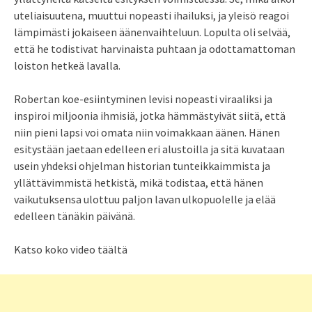
uteliaisuutena, muuttui nopeasti ihailuksi, ja yleisö reagoi
lämpimästi jokaiseen äänenvaihteluun. Lopulta oli selvää,
että he todistivat harvinaista puhtaan ja odottamattoman
loiston hetkeä lavalla.
Robertan koe-esiintyminen levisi nopeasti viraaliksi ja
inspiroi miljoonia ihmisiä, jotka hämmästyivät siitä, että
niin pieni lapsi voi omata niin voimakkaan äänen. Hänen
esitystään jaetaan edelleen eri alustoilla ja sitä kuvataan
usein yhdeksi ohjelman historian tunteikkaimmista ja
yllättävimmistä hetkistä, mikä todistaa, että hänen
vaikutuksensa ulottuu paljon lavan ulkopuolelle ja elää
edelleen tänäkin päivänä.
Katso koko video täältä