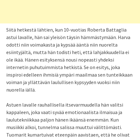
Siitä hetkestä lähtien, kun 10-vuotias Roberta Battaglia
astui lavalle, hän sai yleisön täysin hämmästymään. Harva
odotti niin voimakasta ja kypsää ääntä niin nuorelta
esiintyjältä, mutta hän todisti heti, että lahjakkuudella ei
ole ikää. Hänen esityksensä nousi nopeasti yhdeksi
internetin puhutuimmista hetkistä. Se on esitys, joka
inspiroi edelleen ihmisiä ympäri maailmaa sen tunteikkaan
voiman ja yllättävän laulullisen kypsyyden vuoksi niin
nuorella iällä.
Astuen lavalle rauhallisella itsevarmuudella hän valitsi
kappaleen, joka vaati syvää emotionaalista ilmaisua ja
laulutekniikkaa paljon hänen ikäänsä enemmän. Kun
musiikki alkoi, tunnelma salissa muuttui välittömästi.
Tuomarit kumartuivat eteenpäin aavistaen, että he olivat