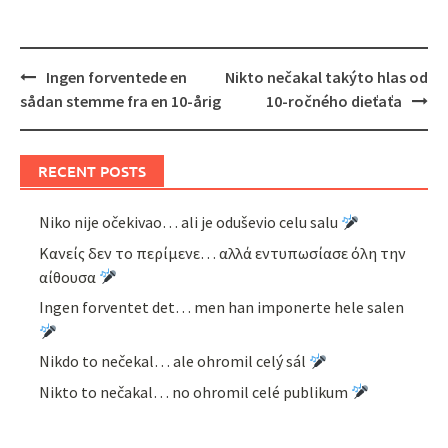
Post
Ingen forventede en
Nikto nečakal takýto hlas od
navigation
sådan stemme fra en 10-årig
10-ročného dieťaťa
RECENT POSTS
Niko nije očekivao… ali je oduševio celu salu
Κανείς δεν το περίμενε… αλλά εντυπωσίασε όλη την
αίθουσα
Ingen forventet det… men han imponerte hele salen
Nikdo to nečekal… ale ohromil celý sál
Nikto to nečakal… no ohromil celé publikum