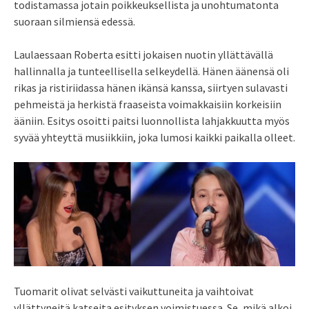
todistamassa jotain poikkeuksellista ja unohtumatonta
suoraan silmiensä edessä.
Laulaessaan Roberta esitti jokaisen nuotin yllättävällä
hallinnalla ja tunteellisella selkeydellä. Hänen äänensä oli
rikas ja ristiriidassa hänen ikänsä kanssa, siirtyen sulavasti
pehmeistä ja herkistä fraaseista voimakkaisiin korkeisiin
ääniin. Esitys osoitti paitsi luonnollista lahjakkuutta myös
syvää yhteyttä musiikkiin, joka lumosi kaikki paikalla olleet.
Tuomarit olivat selvästi vaikuttuneita ja vaihtoivat
yllättyneitä katseita esityksen voimistuessa. Se, mikä alkoi