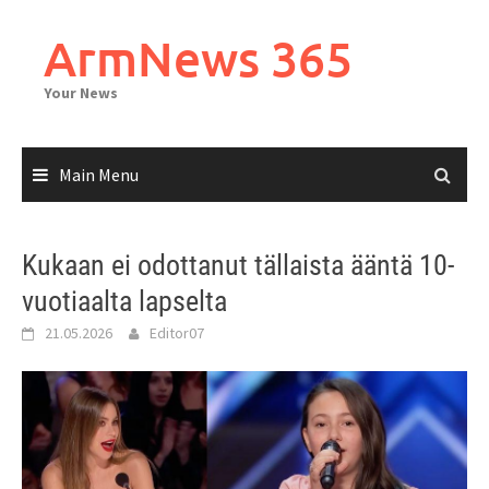
Skip
to
ArmNews 365
content
Your News
Main Menu
Kukaan ei odottanut tällaista ääntä 10-
vuotiaalta lapselta
21.05.2026
Editor07