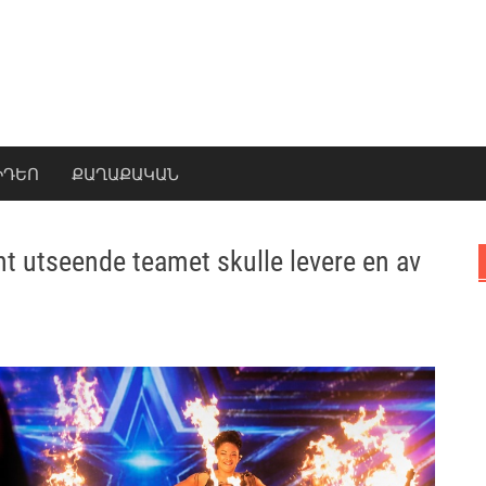
ԻԴԵՈ
ՔԱՂԱՔԱԿԱՆ
nt utseende teamet skulle levere en av