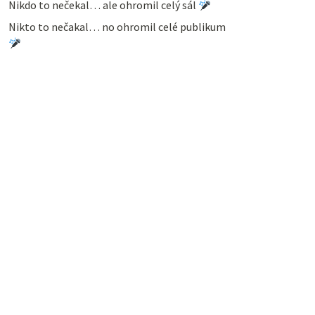
Nikdo to nečekal… ale ohromil celý sál
Nikto to nečakal… no ohromil celé publikum