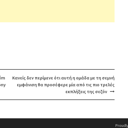
tým
Κανείς δεν περίμενε ότι αυτή η ομάδα με τη σεμνή
óny
εμφάνιση θα προσέφερε μία από τις πιο τρελές
εκπλήξεις της σεζόν
Proudl