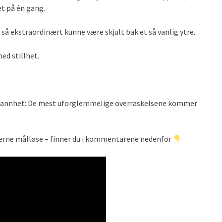
t på én gang.
 så ekstraordinært kunne være skjult bak et så vanlig ytre.
ed stillhet.
ig sannhet: De mest uforglemmelige overraskelsene kommer
erne målløse – finner du i kommentarene nedenfor