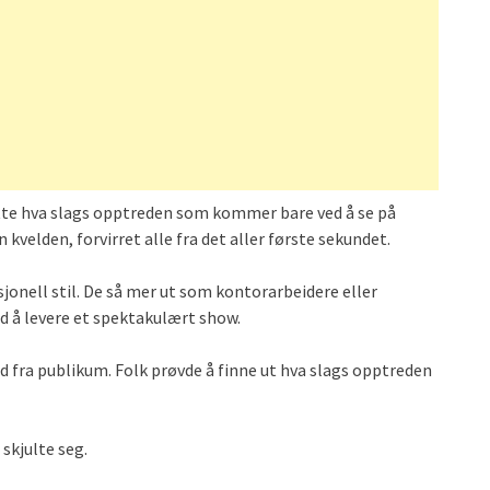
ette hva slags opptreden som kommer bare ved å se på
velden, forvirret alle fra det aller første sekundet.
sjonell stil. De så mer ut som kontorarbeidere eller
d å levere et spektakulært show.
 fra publikum. Folk prøvde å finne ut hva slags opptreden
skjulte seg.