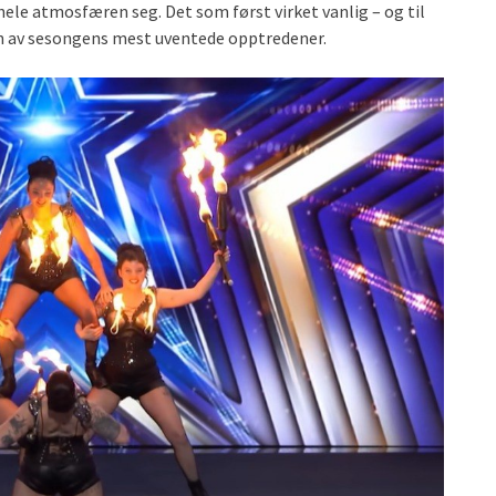
hele atmosfæren seg. Det som først virket vanlig – og til
l en av sesongens mest uventede opptredener.