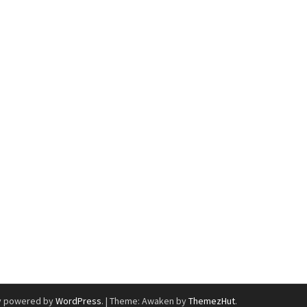
y powered by
WordPress
.
|
Theme: Awaken by
ThemezHut
.