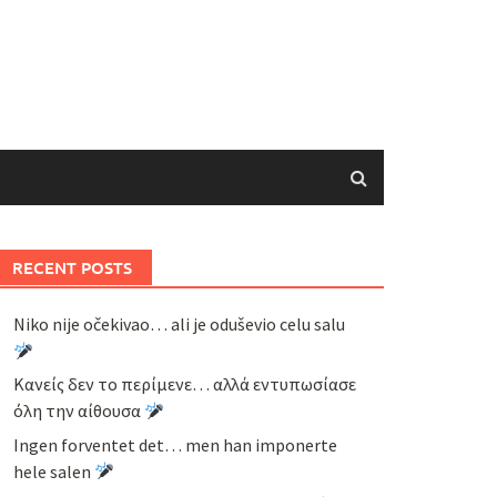
RECENT POSTS
Niko nije očekivao… ali je oduševio celu salu
Κανείς δεν το περίμενε… αλλά εντυπωσίασε
όλη την αίθουσα
Ingen forventet det… men han imponerte
hele salen