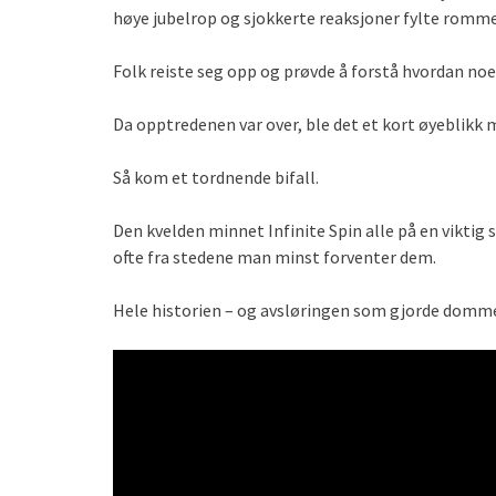
høye jubelrop og sjokkerte reaksjoner fylte romme
Folk reiste seg opp og prøvde å forstå hvordan noe
Da opptredenen var over, ble det et kort øyeblikk m
Så kom et tordnende bifall.
Den kvelden minnet Infinite Spin alle på en vikt
ofte fra stedene man minst forventer dem.
Hele historien – og avsløringen som gjorde domm