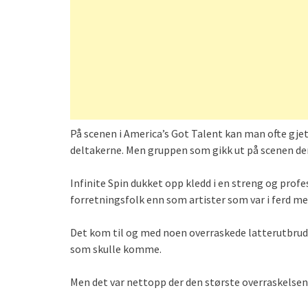
På scenen i America’s Got Talent kan man ofte gj
deltakerne. Men gruppen som gikk ut på scenen den k
Infinite Spin dukket opp kledd i en streng og profe
forretningsfolk enn som artister som var i ferd me
Det kom til og med noen overraskede latterutbrudd
som skulle komme.
Men det var nettopp der den største overraskelsen 