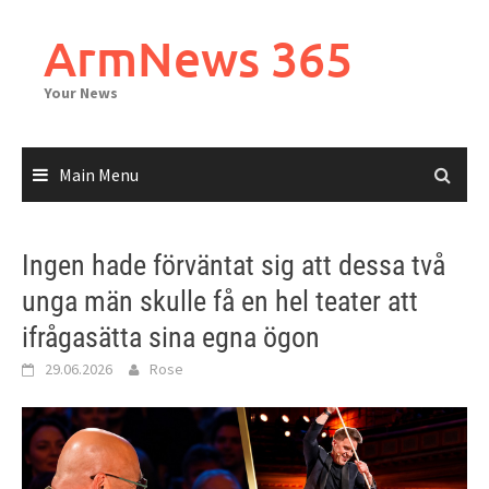
Skip
to
ArmNews 365
content
Your News
Main Menu
Ingen hade förväntat sig att dessa två
unga män skulle få en hel teater att
ifrågasätta sina egna ögon
29.06.2026
Rose