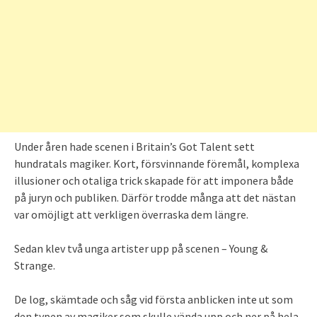
Under åren hade scenen i Britain’s Got Talent sett
hundratals magiker. Kort, försvinnande föremål, komplexa
illusioner och otaliga trick skapade för att imponera både
på juryn och publiken. Därför trodde många att det nästan
var omöjligt att verkligen överraska dem längre.
Sedan klev två unga artister upp på scenen – Young &
Strange.
De log, skämtade och såg vid första anblicken inte ut som
den typen av magiker som skulle vända upp och ner på hela