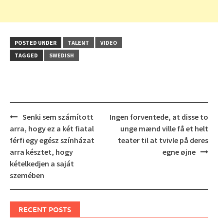
POSTED UNDER
TALENT
VIDEO
TAGGED
SWEDISH
Post
Senki sem számított
Ingen forventede, at disse to
navigation
arra, hogy ez a két fiatal
unge mænd ville få et helt
férfi egy egész színházat
teater til at tvivle på deres
arra késztet, hogy
egne øjne
kételkedjen a saját
szemében
RECENT POSTS