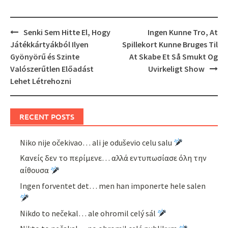
Post
Senki Sem Hitte El, Hogy
Ingen Kunne Tro, At
navigation
Játékkártyákból Ilyen
Spillekort Kunne Bruges Til
Gyönyörű és Szinte
At Skabe Et Så Smukt Og
Valószerűtlen Előadást
Uvirkeligt Show
Lehet Létrehozni
RECENT POSTS
Niko nije očekivao… ali je oduševio celu salu
Κανείς δεν το περίμενε… αλλά εντυπωσίασε όλη την
αίθουσα
Ingen forventet det… men han imponerte hele salen
Nikdo to nečekal… ale ohromil celý sál