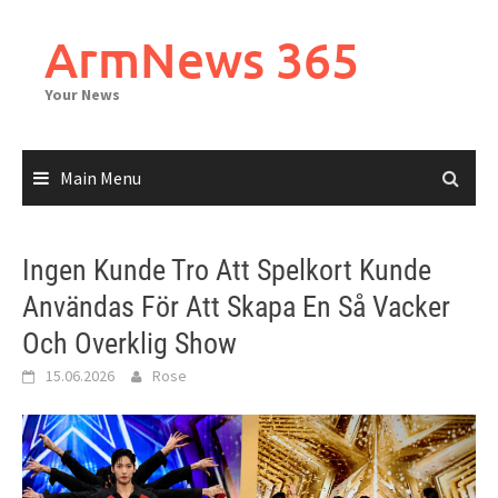
Skip
to
ArmNews 365
content
Your News
Main Menu
Ingen Kunde Tro Att Spelkort Kunde
Användas För Att Skapa En Så Vacker
Och Overklig Show
15.06.2026
Rose