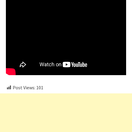
Post Views:
101