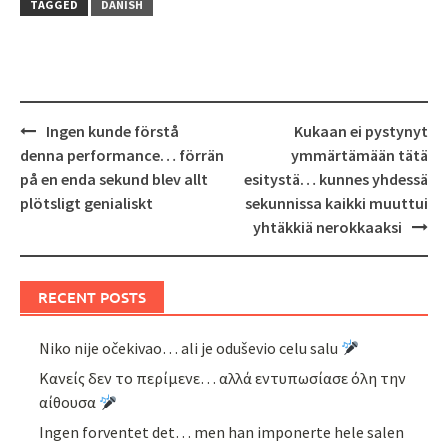
TAGGED
DANISH
Post
Ingen kunde förstå
Kukaan ei pystynyt
navigation
denna performance… förrän
ymmärtämään tätä
på en enda sekund blev allt
esitystä… kunnes yhdessä
plötsligt genialiskt
sekunnissa kaikki muuttui
yhtäkkiä nerokkaaksi
RECENT POSTS
Niko nije očekivao… ali je oduševio celu salu
Κανείς δεν το περίμενε… αλλά εντυπωσίασε όλη την
αίθουσα
Ingen forventet det… men han imponerte hele salen