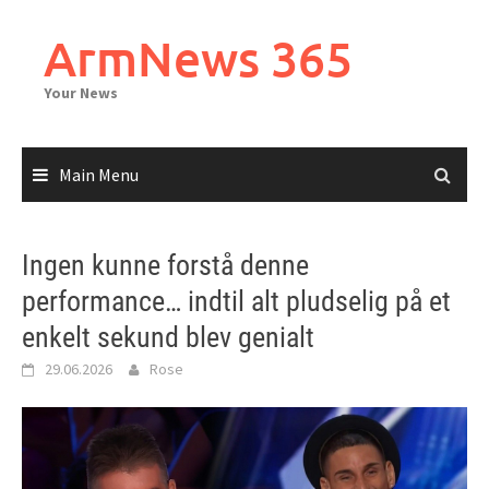
Skip
to
ArmNews 365
content
Your News
Main Menu
Ingen kunne forstå denne
performance… indtil alt pludselig på et
enkelt sekund blev genialt
29.06.2026
Rose