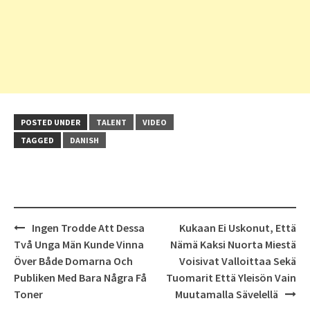
POSTED UNDER
TALENT
VIDEO
TAGGED
DANISH
Post
Ingen Trodde Att Dessa
Kukaan Ei Uskonut, Että
navigation
Två Unga Män Kunde Vinna
Nämä Kaksi Nuorta Miestä
Över Både Domarna Och
Voisivat Valloittaa Sekä
Publiken Med Bara Några Få
Tuomarit Että Yleisön Vain
Toner
Muutamalla Sävelellä