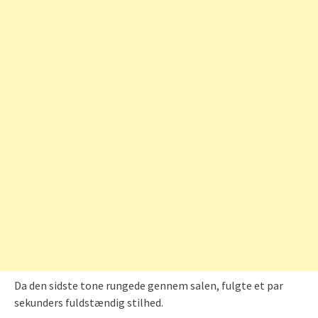
Da den sidste tone rungede gennem salen, fulgte et par
sekunders fuldstændig stilhed.