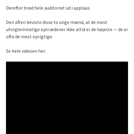
Derefter brød hele auditoriet ud i applaus.
Den aften beviste disse to unge mænd, at de mest
uforglemmelige optrædener ikke altid er de højeste — de er
ofte de mest oprigtige.
Se hele videoen her: