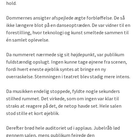
hold.
Dommernes ansigter afspejlede ægte forbløffelse. De så
ikke længere blot på en danseoptræden. De var vidner til en
forestilling, hvor teknologi og kunst smeltede sammen til
én samlet oplevelse.
Da nummeret nærmede sig sit højdepunkt, var publikum
fuldstændig opslugt. Ingen kunne tage øjnene fra scenen,
fordi hvert eneste øjeblik syntes at bringe en ny
overraskelse. Stemningen i teatret blev stadig mere intens.
Da musikken endelig stoppede, fyldte nogle sekunders
stilhed rummet. Det virkede, som om ingen var klar til
straks at reagere på det, de netop havde set. Hele salen
stod stille et kort øjeblik.
Derefter brød hele auditoriet ud i applaus. Jubelråb lød
gennem salen, mens publikum fejrede den