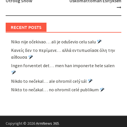
Otrolig Show
Uskomattoman Esityksen
RECENT POSTS
Niko nije očekivao… ali je oduševio celu salu
Κανείς δεν το περίμενε… αλλά εντυπωσίασε όλη την
αίθουσα
Ingen forventet det… men han imponerte hele salen
Nikdo to nečekal… ale ohromil celý sál
Nikto to nečakal… no ohromil celé publikum
Copyright © 2026
ArmNews 365
.