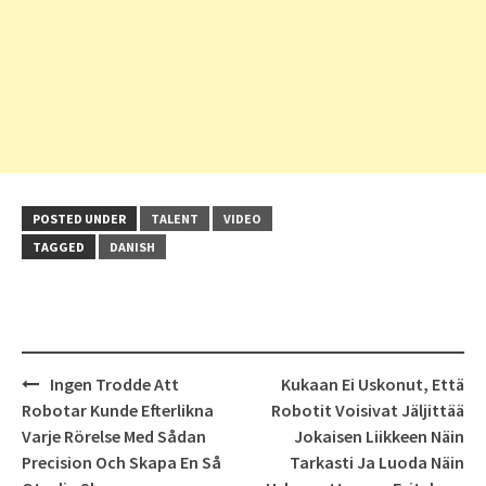
POSTED UNDER
TALENT
VIDEO
TAGGED
DANISH
Post
Ingen Trodde Att
Kukaan Ei Uskonut, Että
navigation
Robotar Kunde Efterlikna
Robotit Voisivat Jäljittää
Varje Rörelse Med Sådan
Jokaisen Liikkeen Näin
Precision Och Skapa En Så
Tarkasti Ja Luoda Näin