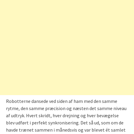
Robotterne dansede ved siden af ham med den samme
rytme, den samme præcision og næsten det samme niveau
af udtryk. Hvert skridt, hver drejning og hver bevægelse
blev udført i perfekt synkronisering. Det så ud, som om de
havde trænet sammen i månedsvis og var blevet ét samlet