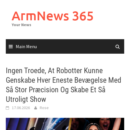
Skip
to
ArmNews 365
content
Your News
Main Menu
Ingen Troede, At Robotter Kunne
Genskabe Hver Eneste Bevægelse Med
Så Stor Præcision Og Skabe Et Så
Utroligt Show
17.06.2026
Rose