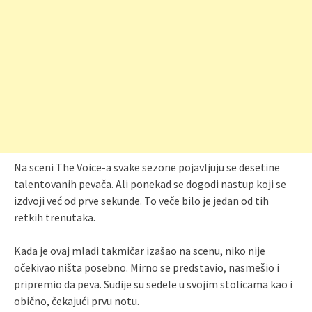
Na sceni The Voice-a svake sezone pojavljuju se desetine
talentovanih pevača. Ali ponekad se dogodi nastup koji se
izdvoji već od prve sekunde. To veče bilo je jedan od tih
retkih trenutaka.
Kada je ovaj mladi takmičar izašao na scenu, niko nije
očekivao ništa posebno. Mirno se predstavio, nasmešio i
pripremio da peva. Sudije su sedele u svojim stolicama kao i
obično, čekajući prvu notu.