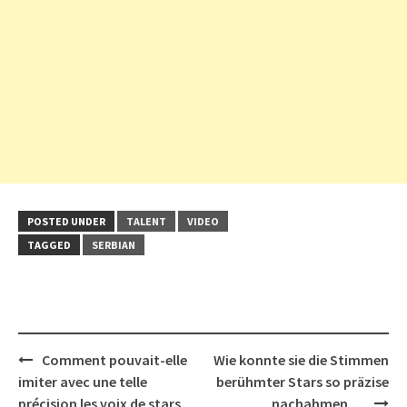
POSTED UNDER
TALENT
VIDEO
TAGGED
SERBIAN
Post
Comment pouvait-elle
Wie konnte sie die Stimmen
navigation
imiter avec une telle
berühmter Stars so präzise
précision les voix de stars
nachahmen …