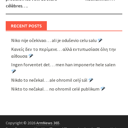
célèbres….
RECENT POSTS
Niko nije očekivao… ali je oduševio celu salu
Κανείς δεν το περίμενε… αλλά εντυπωσίασε όλη την
αίθουσα
Ingen forventet det… men han imponerte hele salen
Nikdo to nečekal… ale ohromil celý sál
Nikto to nečakal… no ohromil celé publikum
Copyright © 2026
ArmNews 365
.