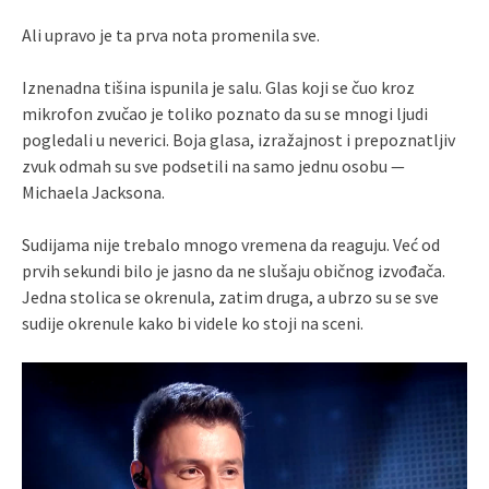
Ali upravo je ta prva nota promenila sve.
Iznenadna tišina ispunila je salu. Glas koji se čuo kroz
mikrofon zvučao je toliko poznato da su se mnogi ljudi
pogledali u neverici. Boja glasa, izražajnost i prepoznatljiv
zvuk odmah su sve podsetili na samo jednu osobu —
Michaela Jacksona.
Sudijama nije trebalo mnogo vremena da reaguju. Već od
prvih sekundi bilo je jasno da ne slušaju običnog izvođača.
Jedna stolica se okrenula, zatim druga, a ubrzo su se sve
sudije okrenule kako bi videle ko stoji na sceni.