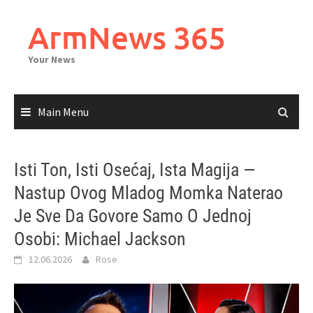
Skip
to
ArmNews 365
content
Your News
Main Menu
Isti Ton, Isti Osećaj, Ista Magija —
Nastup Ovog Mladog Momka Naterao
Je Sve Da Govore Samo O Jednoj
Osobi: Michael Jackson
12.06.2026
Rose