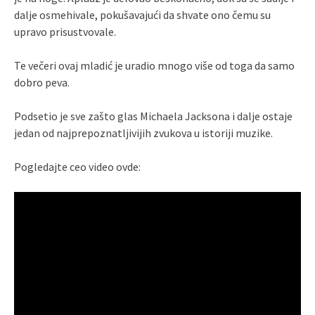
dalje osmehivale, pokušavajući da shvate ono čemu su
upravo prisustvovale.
Te večeri ovaj mladić je uradio mnogo više od toga da samo
dobro peva.
Podsetio je sve zašto glas Michaela Jacksona i dalje ostaje
jedan od najprepoznatljivijih zvukova u istoriji muzike.
Pogledajte ceo video ovde: