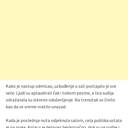
Kako je nastup odmicao, uzbuđenje u sali postajalo je sve
veće. Ljudi su aplaudirali čak i tokom pesme, a lica sudija
odražavala su iskreno oduševljenje. Na trenutak se činilo
kao da se vreme vratilo unazad.
Kada je poslednja nota odjeknula salom, cela publika ustala
je na noge. Aplauz je delovao beskonačno, dok su se sudije i