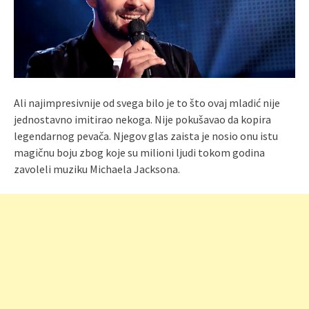
Ali najimpresivnije od svega bilo je to što ovaj mladić nije
jednostavno imitirao nekoga. Nije pokušavao da kopira
legendarnog pevača. Njegov glas zaista je nosio onu istu
magičnu boju zbog koje su milioni ljudi tokom godina
zavoleli muziku Michaela Jacksona.