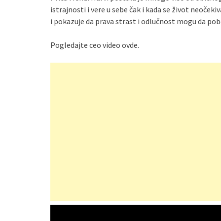
istrajnosti i vere u sebe čak i kada se život neoček
i pokazuje da prava strast i odlučnost mogu da pob
Pogledajte ceo video ovde.