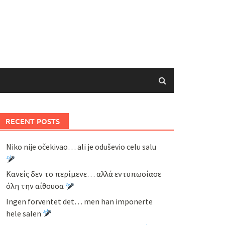
RECENT POSTS
Niko nije očekivao… ali je oduševio celu salu
Κανείς δεν το περίμενε… αλλά εντυπωσίασε
όλη την αίθουσα
Ingen forventet det… men han imponerte
hele salen