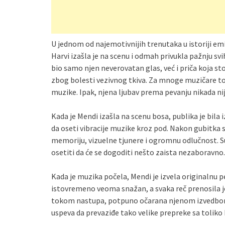
U jednom od najemotivnijih trenutaka u istoriji emi
Harvi izašla je na scenu i odmah privukla pažnju sv
bio samo njen neverovatan glas, već i priča koja sto
zbog bolesti vezivnog tkiva. Za mnoge muzičare to b
muzike. Ipak, njena ljubav prema pevanju nikada nij
Kada je Mendi izašla na scenu bosa, publika je bila
da oseti vibracije muzike kroz pod. Nakon gubitka 
memoriju, vizuelne tjunere i ogromnu odlučnost. Sudi
osetiti da će se dogoditi nešto zaista nezaboravno.
Kada je muzika počela, Mendi je izvela originalnu p
istovremeno veoma snažan, a svaka reč prenosila je
tokom nastupa, potpuno očarana njenom izvedbom. M
uspeva da prevaziđe tako velike prepreke sa toliko 