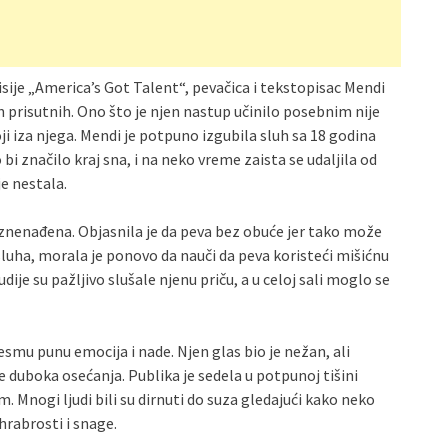
sije „America’s Got Talent“, pevačica i tekstopisac Mendi
ih prisutnih. Ono što je njen nastup učinilo posebnim nije
ji iza njega. Mendi je potpuno izgubila sluh sa 18 godina
i značilo kraj sna, i na neko vreme zaista se udaljila od
e nestala.
 iznenađena. Objasnila je da peva bez obuće jer tako može
sluha, morala je ponovo da nauči da peva koristeći mišićnu
je su pažljivo slušale njenu priču, a u celoj sali moglo se
esmu punu emocija i nade. Njen glas bio je nežan, ali
 duboka osećanja. Publika je sedela u potpunoj tišini
nogi ljudi bili su dirnuti do suza gledajući kako neko
hrabrosti i snage.