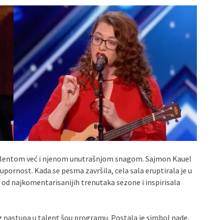
talentom već i njenom unutrašnjom snagom. Sajmon Kauel
pornost. Kada se pesma završila, cela sala eruptirala je u
 od najkomentarisanijih trenutaka sezone i inspirisala
g nastupa u talent šou programu. Postala je simbol nade,