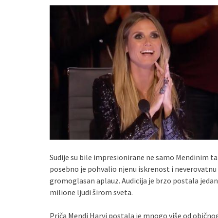
Sudije su bile impresionirane ne samo Mendinim 
posebno je pohvalio njenu iskrenost i neverovatnu u
gromoglasan aplauz. Audicija je brzo postala jedan
milione ljudi širom sveta.
Priča Mendi Harvi postala je mnogo više od obično