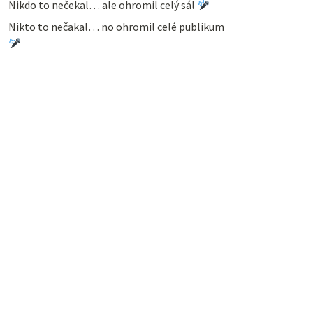
Nikdo to nečekal… ale ohromil celý sál
Nikto to nečakal… no ohromil celé publikum