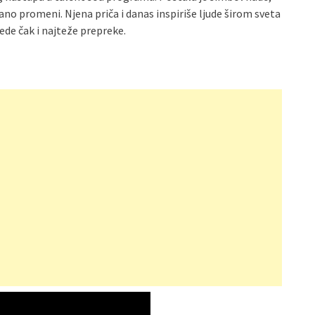
ivano promeni. Njena priča i danas inspiriše ljude širom sveta
ede čak i najteže prepreke.