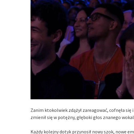
Zanim ktokolwiek zdążył zareagować, cofnęła się i
zmienił się w potężny, głęboki głos znanego wokalis
Każdy kolejny dotyk przynosił nowy szok, nowe emoc