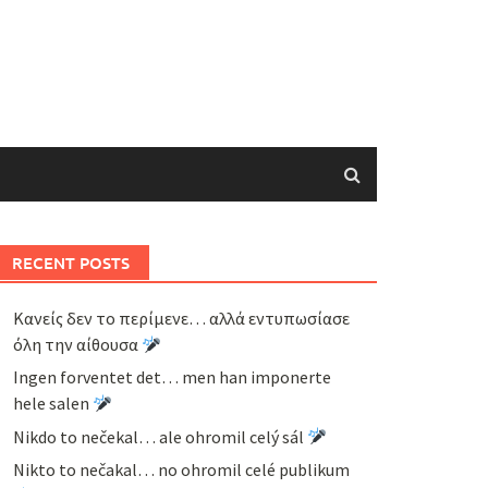
RECENT POSTS
Κανείς δεν το περίμενε… αλλά εντυπωσίασε
όλη την αίθουσα
Ingen forventet det… men han imponerte
hele salen
Nikdo to nečekal… ale ohromil celý sál
Nikto to nečakal… no ohromil celé publikum