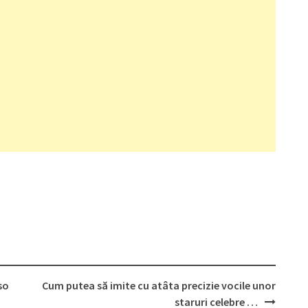
so
Cum putea să imite cu atâta precizie vocile unor
staruri celebre …