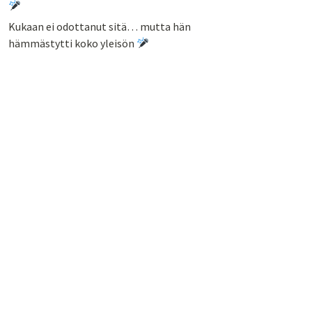
Kukaan ei odottanut sitä… mutta hän
hämmästytti koko yleisön