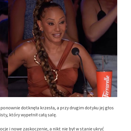
 ponownie dotknęła krzesła, a przy drugim dotyku jej głos
ty, który wypełnił całą salę.
je i nowe zaskoczenie, a nikt nie był w stanie ukryć