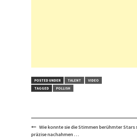
POSTED UNDER
TALENT
VIDEO
TAGGED
POLLISH
Post
Wie konnte sie die Stimmen berühmter Stars 
navigation
präzise nachahmen …