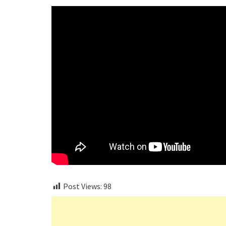
Post Views:
98