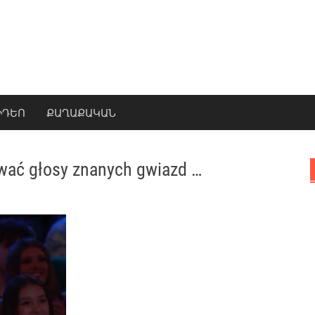
ԻԴԵՈ
ՔԱՂԱՔԱԿԱՆ
wać głosy znanych gwiazd …