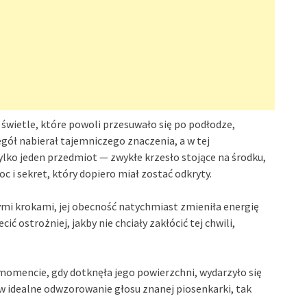
wietle, które powoli przesuwało się po podłodze,
gół nabierał tajemniczego znaczenia, a w tej
tylko jeden przedmiot — zwykłe krzesło stojące na środku,
 i sekret, który dopiero miał zostać odkryty.
ymi krokami, jej obecność natychmiast zmieniła energię
ić ostrożniej, jakby nie chciały zakłócić tej chwili,
w momencie, gdy dotknęła jego powierzchni, wydarzyło się
 w idealne odwzorowanie głosu znanej piosenkarki, tak