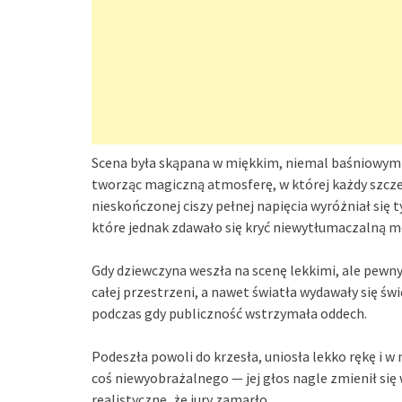
Scena była skąpana w miękkim, niemal baśniowym ś
tworząc magiczną atmosferę, w której każdy szcze
nieskończonej ciszy pełnej napięcia wyróżniał się 
które jednak zdawało się kryć niewytłumaczalną moc
Gdy dziewczyna weszła na scenę lekkimi, ale pewn
całej przestrzeni, a nawet światła wydawały się świec
podczas gdy publiczność wstrzymała oddech.
Podeszła powoli do krzesła, uniosła lekko rękę i 
coś niewyobrażalnego — jej głos nagle zmienił się
realistyczne, że jury zamarło.