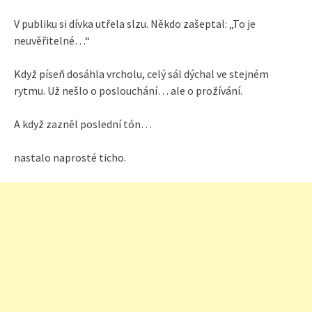
V publiku si dívka utřela slzu. Někdo zašeptal: „To je
neuvěřitelné…“
Když píseň dosáhla vrcholu, celý sál dýchal ve stejném
rytmu. Už nešlo o poslouchání… ale o prožívání.
A když zazněl poslední tón…
nastalo naprosté ticho.