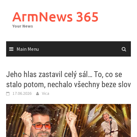
Skip
to
ArmNews 365
content
Your News
Main Menu
Jeho hlas zastavil celý sál… To, co se
stalo potom, nechalo všechny beze slov
17.06.2026
Vica