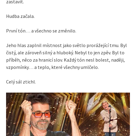
zastavit.
Hudba začala.
První tón… a všechno se změnilo.
Jeho hlas zaplnil místnost jako světlo prorážející tmu. Byl
čistý, ale zároveň silný a hluboký. Nebyl to jen zpěv. Byl to
příběh, něco za hranicí slov. Každý tón nesl bolest, naději,
vzpomínky… a teplo, které všechny umlčelo.
Celý sál ztichl.