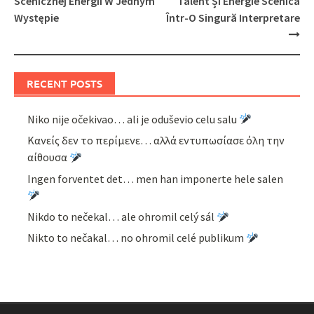
Scenicznej Energii W Jednym
Talent Și Energie Scenică
Występie
Într-O Singură Interpretare
RECENT POSTS
Niko nije očekivao… ali je oduševio celu salu
Κανείς δεν το περίμενε… αλλά εντυπωσίασε όλη την
αίθουσα
Ingen forventet det… men han imponerte hele salen
Nikdo to nečekal… ale ohromil celý sál
Nikto to nečakal… no ohromil celé publikum