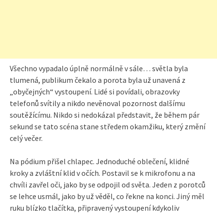
Všechno vypadalo úplně normálně v sále… světla byla
tlumená, publikum čekalo a porota byla už unavená z
„obyčejných“ vystoupení. Lidé si povídali, obrazovky
telefonů svítily a nikdo nevěnoval pozornost dalšímu
soutěžícímu. Nikdo si nedokázal představit, že během pár
sekund se tato scéna stane středem okamžiku, který změní
celý večer.
Na pódium přišel chlapec. Jednoduché oblečení, klidné
kroky a zvláštní klid v očích. Postavil se k mikrofonu a na
chvíli zavřel oči, jako by se odpojil od světa. Jeden z porotců
se lehce usmál, jako by už věděl, co řekne na konci. Jiný měl
ruku blízko tlačítka, připravený vystoupení kdykoliv