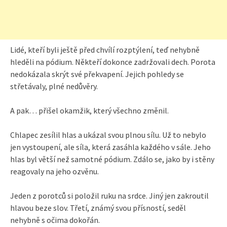
Lidé, kteří byli ještě před chvílí rozptýlení, teď nehybně
hleděli na pódium. Někteří dokonce zadržovali dech. Porota
nedokázala skrýt své překvapení. Jejich pohledy se
střetávaly, plné nedůvěry.
A pak… přišel okamžik, který všechno změnil.
Chlapec zesílil hlas a ukázal svou plnou sílu. Už to nebylo
jen vystoupení, ale síla, která zasáhla každého v sále. Jeho
hlas byl větší než samotné pódium. Zdálo se, jako by i stěny
reagovaly na jeho ozvěnu.
Jeden z porotců si položil ruku na srdce. Jiný jen zakroutil
hlavou beze slov. Třetí, známý svou přísností, seděl
nehybně s očima dokořán.