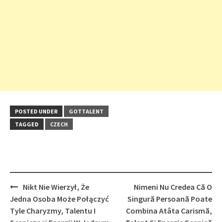
POSTED UNDER
GOTTALENT
TAGGED
CZECH
Post
Nikt Nie Wierzył, Że
Nimeni Nu Credea Că O
navigation
Jedna Osoba Może Połączyć
Singură Persoană Poate
Tyle Charyzmy, Talentu I
Combina Atâta Carismă,