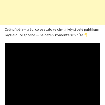
Celý příběh — a to, co se stalo ve chvíli, kdy si celé publikum
myslelo, že spadne — najdete v komentářích níže