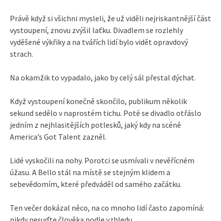
Právě když si všichni mysleli, že už viděli nejriskantnější část
vystoupení, znovu zvýšil laťku. Divadlem se rozlehly
vyděšené výkřiky a na tvářích lidí bylo vidět opravdový
strach.
Na okamžik to vypadalo, jako by celý sál přestal dýchat.
Když vystoupení konečně skončilo, publikum několik
sekund sedělo v naprostém tichu. Poté se divadlo otřáslo
jedním z nejhlasitějších potlesků, jaký kdy na scéně
America’s Got Talent zazněl.
Lidé vyskočili na nohy. Porotci se usmívali v nevěřícném
úžasu. A Bello stál na místě se stejným klidem a
sebevědomím, které předváděl od samého začátku.
Ten večer dokázal něco, na co mnoho lidí často zapomíná:
nikdy nesuďte člověka podle vzhledu.