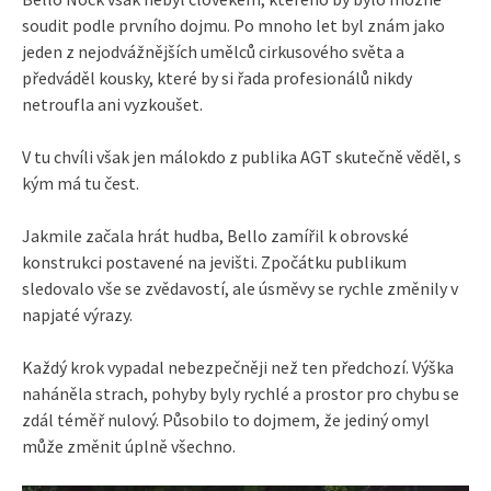
soudit podle prvního dojmu. Po mnoho let byl znám jako
jeden z nejodvážnějších umělců cirkusového světa a
předváděl kousky, které by si řada profesionálů nikdy
netroufla ani vyzkoušet.
V tu chvíli však jen málokdo z publika AGT skutečně věděl, s
kým má tu čest.
Jakmile začala hrát hudba, Bello zamířil k obrovské
konstrukci postavené na jevišti. Zpočátku publikum
sledovalo vše se zvědavostí, ale úsměvy se rychle změnily v
napjaté výrazy.
Každý krok vypadal nebezpečněji než ten předchozí. Výška
naháněla strach, pohyby byly rychlé a prostor pro chybu se
zdál téměř nulový. Působilo to dojmem, že jediný omyl
může změnit úplně všechno.