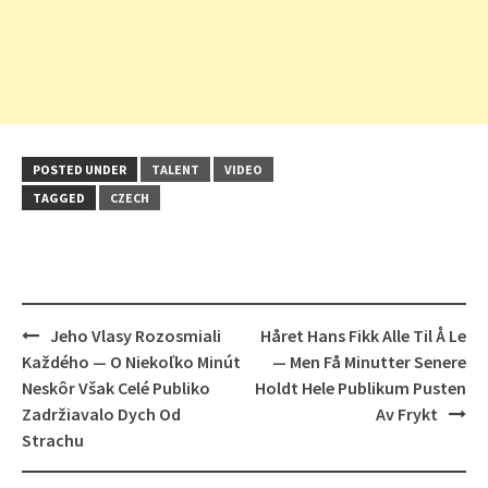
POSTED UNDER
TALENT
VIDEO
TAGGED
CZECH
Post
Jeho Vlasy Rozosmiali
Håret Hans Fikk Alle Til Å Le
navigation
Každého — O Niekoľko Minút
— Men Få Minutter Senere
Neskôr Však Celé Publiko
Holdt Hele Publikum Pusten
Zadržiavalo Dych Od
Av Frykt
Strachu