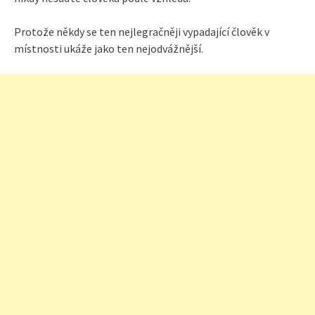
Protože někdy se ten nejlegračněji vypadající člověk v
místnosti ukáže jako ten nejodvážnější.