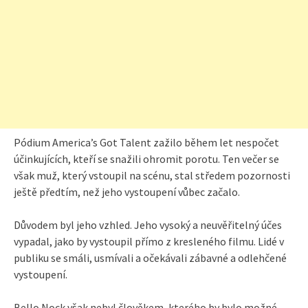
Pódium America’s Got Talent zažilo během let nespočet
účinkujících, kteří se snažili ohromit porotu. Ten večer se
však muž, který vstoupil na scénu, stal středem pozornosti
ještě předtím, než jeho vystoupení vůbec začalo.
Důvodem byl jeho vzhled. Jeho vysoký a neuvěřitelný účes
vypadal, jako by vystoupil přímo z kresleného filmu. Lidé v
publiku se smáli, usmívali a očekávali zábavné a odlehčené
vystoupení.
Bello Nock však nebyl člověkem, kterého by bylo možné