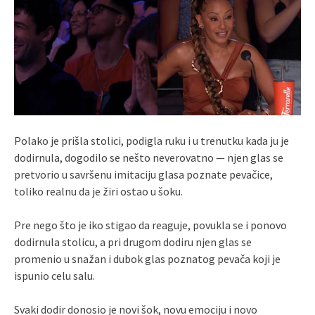
Polako je prišla stolici, podigla ruku i u trenutku kada ju je
dodirnula, dogodilo se nešto neverovatno — njen glas se
pretvorio u savršenu imitaciju glasa poznate pevačice,
toliko realnu da je žiri ostao u šoku.
Pre nego što je iko stigao da reaguje, povukla se i ponovo
dodirnula stolicu, a pri drugom dodiru njen glas se
promenio u snažan i dubok glas poznatog pevača koji je
ispunio celu salu.
Svaki dodir donosio je novi šok, novu emociju i novo