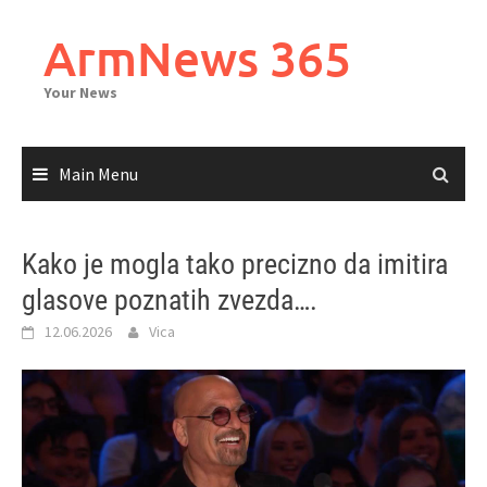
Skip
to
ArmNews 365
content
Your News
Main Menu
Kako je mogla tako precizno da imitira
glasove poznatih zvezda….
12.06.2026
Vica