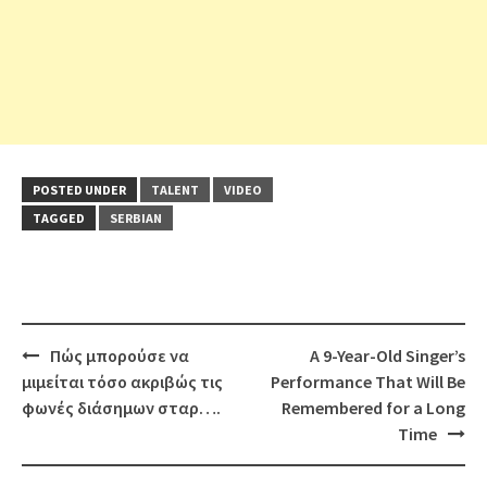
POSTED UNDER
TALENT
VIDEO
TAGGED
SERBIAN
Post
Πώς μπορούσε να
A 9-Year-Old Singer’s
navigation
μιμείται τόσο ακριβώς τις
Performance That Will Be
φωνές διάσημων σταρ….
Remembered for a Long
Time