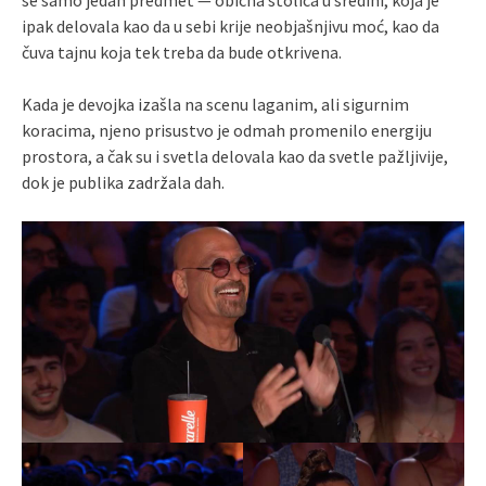
se samo jedan predmet — obična stolica u sredini, koja je
ipak delovala kao da u sebi krije neobjašnjivu moć, kao da
čuva tajnu koja tek treba da bude otkrivena.
Kada je devojka izašla na scenu laganim, ali sigurnim
koracima, njeno prisustvo je odmah promenilo energiju
prostora, a čak su i svetla delovala kao da svetle pažljivije,
dok je publika zadržala dah.