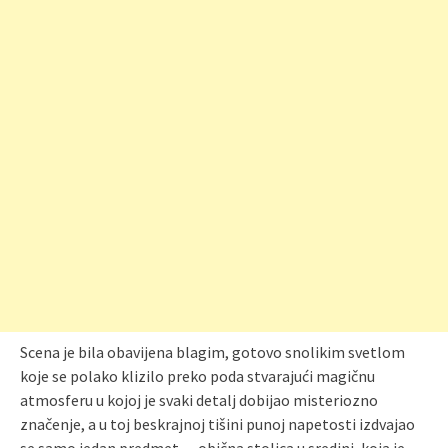
Scena je bila obavijena blagim, gotovo snolikim svetlom
koje se polako klizilo preko poda stvarajući magičnu
atmosferu u kojoj je svaki detalj dobijao misteriozno
značenje, a u toj beskrajnoj tišini punoj napetosti izdvajao