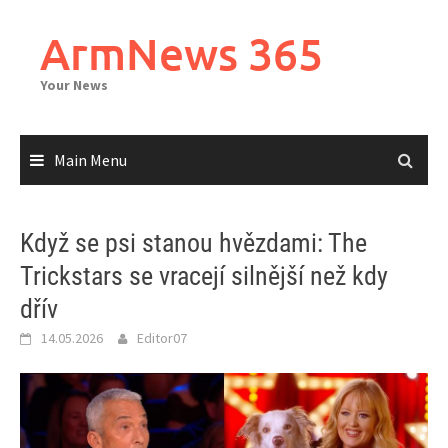
Skip
to
ArmNews 365
content
Your News
Main Menu
Když se psi stanou hvězdami: The
Trickstars se vracejí silnější než kdy
dřív
14.05.2026
Editor07