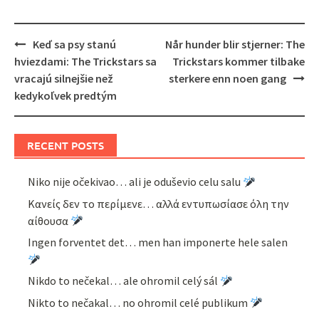
Post
Keď sa psy stanú
Når hunder blir stjerner: The
navigation
hviezdami: The Trickstars sa
Trickstars kommer tilbake
vracajú silnejšie než
sterkere enn noen gang
kedykoľvek predtým
RECENT POSTS
Niko nije očekivao… ali je oduševio celu salu
Κανείς δεν το περίμενε… αλλά εντυπωσίασε όλη την
αίθουσα
Ingen forventet det… men han imponerte hele salen
Nikdo to nečekal… ale ohromil celý sál
Nikto to nečakal… no ohromil celé publikum