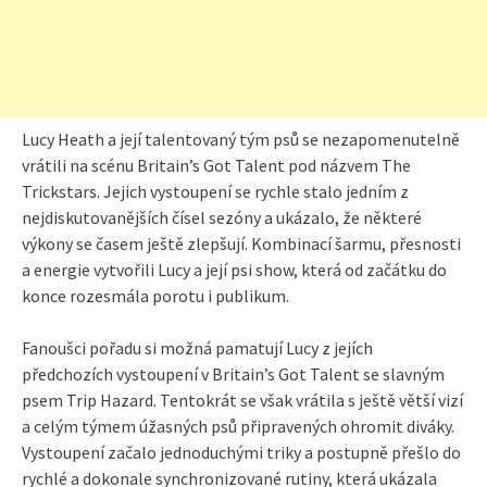
Lucy Heath a její talentovaný tým psů se nezapomenutelně
vrátili na scénu Britain’s Got Talent pod názvem The
Trickstars. Jejich vystoupení se rychle stalo jedním z
nejdiskutovanějších čísel sezóny a ukázalo, že některé
výkony se časem ještě zlepšují. Kombinací šarmu, přesnosti
a energie vytvořili Lucy a její psi show, která od začátku do
konce rozesmála porotu i publikum.
Fanoušci pořadu si možná pamatují Lucy z jejích
předchozích vystoupení v Britain’s Got Talent se slavným
psem Trip Hazard. Tentokrát se však vrátila s ještě větší vizí
a celým týmem úžasných psů připravených ohromit diváky.
Vystoupení začalo jednoduchými triky a postupně přešlo do
rychlé a dokonale synchronizované rutiny, která ukázala