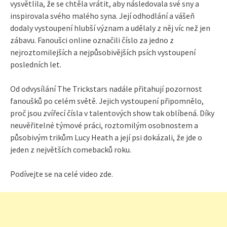
vysvětlila, že se chtěla vrátit, aby následovala své sny a
inspirovala svého malého syna. Její odhodlání a vášeň
dodaly vystoupení hlubší význam a udělaly z něj víc než jen
zábavu. Fanoušci online označili číslo za jedno z
nejroztomilejších a nejpůsobivějších psích vystoupení
posledních let.
Od odvysílání The Trickstars nadále přitahují pozornost
fanoušků po celém světě. Jejich vystoupení připomnělo,
proč jsou zvířecí čísla v talentových show tak oblíbená. Díky
neuvěřitelné týmové práci, roztomilým osobnostem a
působivým trikům Lucy Heath a její psi dokázali, že jde o
jeden z největších comebacků roku.
Podívejte se na celé video zde.