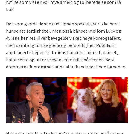
rutine som viste hvor mye arbeid og forberedelse som lå
bak.
Det som gjorde denne auditionen spesiell, var ikke bare
hundenes ferdigheter, men også båndet mellom Lucy og
dyrene hennes. Hver bevegelse virket nøye koreografert,
men samtidig full av glede og personlighet. Publikum
applauderte begeistret mens hundene snurret, danset,
balanserte og utførte avanserte triks på scenen. Selv
dommerne innrømmet at de aldri hadde sett noe lignende.
Historien om The Trickstars’ comeback rørte også mange