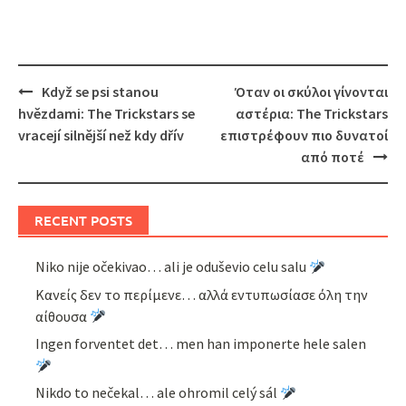
Post
Když se psi stanou
Όταν οι σκύλοι γίνονται
navigation
hvězdami: The Trickstars se
αστέρια: The Trickstars
vracejí silnější než kdy dřív
επιστρέφουν πιο δυνατοί
από ποτέ
RECENT POSTS
Niko nije očekivao… ali je oduševio celu salu
Κανείς δεν το περίμενε… αλλά εντυπωσίασε όλη την
αίθουσα
Ingen forventet det… men han imponerte hele salen
Nikdo to nečekal… ale ohromil celý sál