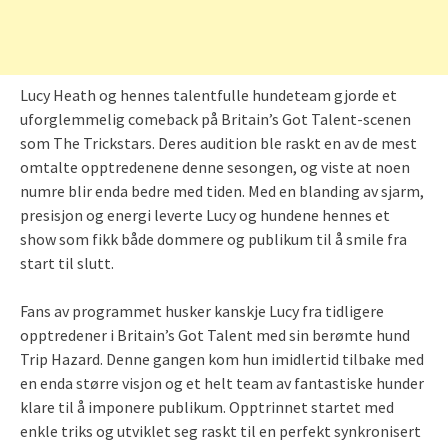
Lucy Heath og hennes talentfulle hundeteam gjorde et
uforglemmelig comeback på Britain’s Got Talent-scenen
som The Trickstars. Deres audition ble raskt en av de mest
omtalte opptredenene denne sesongen, og viste at noen
numre blir enda bedre med tiden. Med en blanding av sjarm,
presisjon og energi leverte Lucy og hundene hennes et
show som fikk både dommere og publikum til å smile fra
start til slutt.
Fans av programmet husker kanskje Lucy fra tidligere
opptredener i Britain’s Got Talent med sin berømte hund
Trip Hazard. Denne gangen kom hun imidlertid tilbake med
en enda større visjon og et helt team av fantastiske hunder
klare til å imponere publikum. Opptrinnet startet med
enkle triks og utviklet seg raskt til en perfekt synkronisert