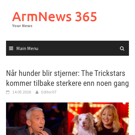
Skip
to
ArmNews 365
content
Your News
Main Menu
Når hunder blir stjerner: The Trickstars
kommer tilbake sterkere enn noen gang
14.05.2026
Editor07