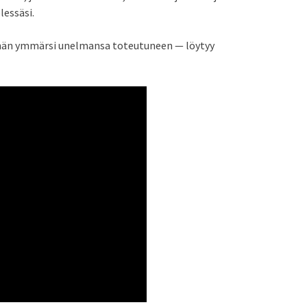
lessäsi.
un hän ymmärsi unelmansa toteutuneen — löytyy