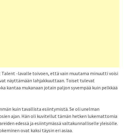
 Talent -lavalle toivoen, että vain muutama minuutti voisi
evat näyttämään lahjakkuuttaan. Toiset tulevat
 joka kantaa mukanaan jotain paljon syvempää kuin pelkkää
män kuin tavallista esiintymistä. Se oli unelman
sien ajan. Hän oli kuvitellut tämän hetken lukemattomia
reiden edessä ja esiintymässä valtakunnalliselle yleisölle.
keminen ovat kaksi täysin eri asiaa.