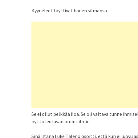
Kyyneleet täyttivät hänen silmänsä.
Se ei ollut pelkkää iloa. Se oli valtava tunne ihmis
nyt toteutuvan omin silmin.
Sinä iltana Luke Taleno osoitti, että kun ei luovu a