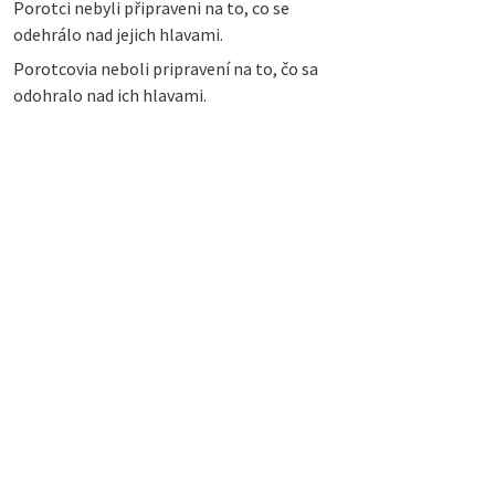
Porotci nebyli připraveni na to, co se
odehrálo nad jejich hlavami.
Porotcovia neboli pripravení na to, čo sa
odohralo nad ich hlavami.