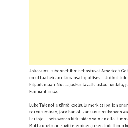
Joka vuosi tuhannet ihmiset astuvat America’s Got
muuttaa heidän elämänsä lopullisesti. Jotkut tul
kilpailemaan. Mutta joskus lavalle astuu henkilö,
kunnianhimoa.
Luke Talenolle tämä koelaulu merkitsi paljon enem
toteutuminen, jota hän oli kantanut mukanaan vuo
kertoja — seisovansa kirkkaiden valojen alla, tuoma
Mutta unelman kuvitteleminen ja sen todellinen ko