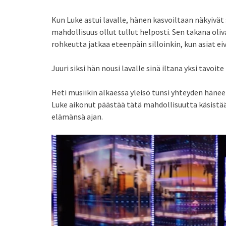
Kun Luke astui lavalle, hänen kasvoiltaan näkyivät 
mahdollisuus ollut tullut helposti. Sen takana oli
rohkeutta jatkaa eteenpäin silloinkin, kun asiat e
Juuri siksi hän nousi lavalle sinä iltana yksi tavoi
Heti musiikin alkaessa yleisö tunsi yhteyden häne
Luke aikonut päästää tätä mahdollisuutta käsistään
elämänsä ajan.