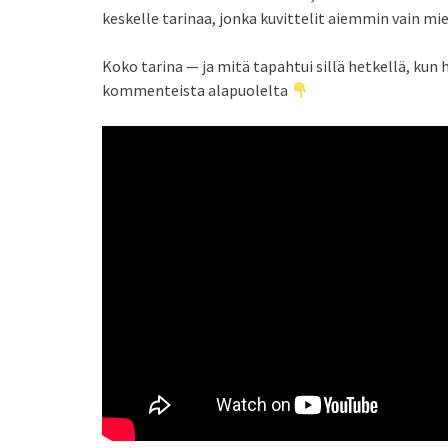
keskelle tarinaa, jonka kuvittelit aiemmin vain mie
Koko tarina — ja mitä tapahtui sillä hetkellä, k
kommenteista alapuolelta