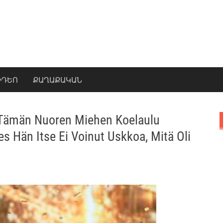
ԻԴԵՈ
ՔԱՂԱՔԱԿԱՆ
 Tämän Nuoren Miehen Koelaulu
es Hän Itse Ei Voinut Uskkoa, Mitä Oli