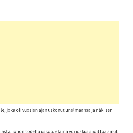
elle, joka oli vuosien ajan uskonut unelmaansa ja näki sen
siasta, johon todella uskoo, elämä voi joskus sijoittaa sinut