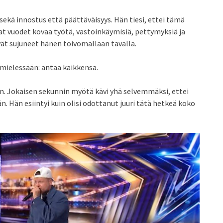
sekä innostus että päättäväisyys. Hän tiesi, ettei tämä
vat vuodet kovaa työtä, vastoinkäymisiä, pettymyksiä ja
ivät sujuneet hänen toivomallaan tavalla.
te mielessään: antaa kaikkensa.
en. Jokaisen sekunnin myötä kävi yhä selvemmäksi, ettei
. Hän esiintyi kuin olisi odottanut juuri tätä hetkeä koko