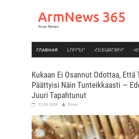
Skip
to
ArmNews 365
content
Your News
ГЛАВНАЯ
ԼՈՒՐԵՐ
ՀԵՏԱՔՐՔԻՐ
Վ
Kukaan Ei Osannut Odottaa, Että
Päättyisi Näin Tunteikkaasti — Ed
Juuri Tapahtunut
22.06.2026
Rose