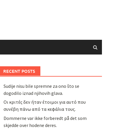
RECENT POSTS
Sudije nisu bile spremne za ono što se
dogodilo iznad njihovih glava.
Οι κριτές δεν ήταν έτοιμοι για αυτό που
συνέβη πάνω από τα κεφάλια τους.
Dommerne var ikke forberedt på det som
skjedde over hodene deres.