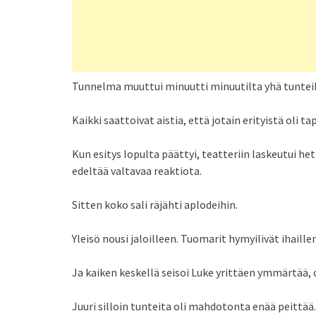
Tunnelma muuttui minuutti minuutilta yhä tunte
Kaikki saattoivat aistia, että jotain erityistä oli 
Kun esitys lopulta päättyi, teatteriin laskeutui hetke
edeltää valtavaa reaktiota.
Sitten koko sali räjähti aplodeihin.
Yleisö nousi jaloilleen. Tuomarit hymyilivät ihaille
Ja kaiken keskellä seisoi Luke yrittäen ymmärtää, 
Juuri silloin tunteita oli mahdotonta enää peittää.