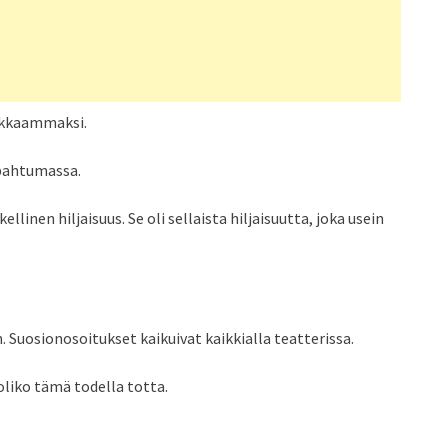
ikkaammaksi.
tapahtumassa.
llinen hiljaisuus. Se oli sellaista hiljaisuutta, joka usein
n. Suosionosoitukset kaikuivat kaikkialla teatterissa.
oliko tämä todella totta.