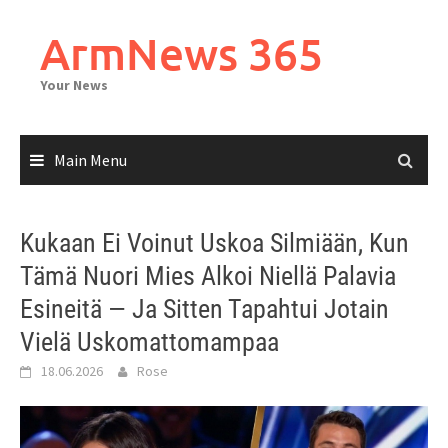
Skip
to
ArmNews 365
content
Your News
Main Menu
Kukaan Ei Voinut Uskoa Silmiään, Kun
Tämä Nuori Mies Alkoi Niellä Palavia
Esineitä — Ja Sitten Tapahtui Jotain
Vielä Uskomattomampaa
18.06.2026
Rose