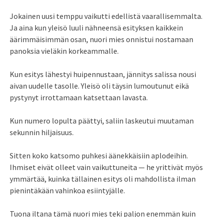
Jokainen uusi temppu vaikutti edellistä vaarallisemmalta.
Ja aina kun yleisö luuli nähneensä esityksen kaikkein
äärimmäisimmän osan, nuori mies onnistui nostamaan
panoksia vieläkin korkeammalle.
Kun esitys lähestyi huipennustaan, jännitys salissa nousi
aivan uudelle tasolle. Yleisö oli täysin lumoutunut eikä
pystynyt irrottamaan katsettaan lavasta.
Kun numero lopulta päättyi, saliin laskeutui muutaman
sekunnin hiljaisuus.
Sitten koko katsomo puhkesi äänekkäisiin aplodeihin.
Ihmiset eivät olleet vain vaikuttuneita — he yrittivät myös
ymmärtää, kuinka tällainen esitys oli mahdollista ilman
pienintäkään vahinkoa esiintyjälle.
Tuona iltana tämä nuori mies teki paljon enemmän kuin