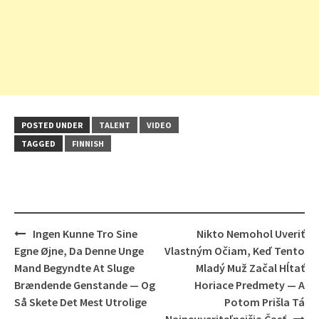
POSTED UNDER
TALENT
VIDEO
TAGGED
FINNISH
Post
Ingen Kunne Tro Sine
Nikto Nemohol Uveriť
navigation
Egne Øjne, Da Denne Unge
Vlastným Očiam, Keď Tento
Mand Begyndte At Sluge
Mladý Muž Začal Hĺtať
Brændende Genstande — Og
Horiace Predmety — A
Så Skete Det Mest Utrolige
Potom Prišla Tá