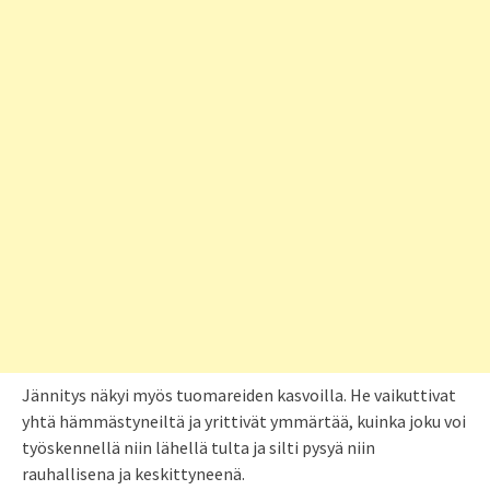
Jännitys näkyi myös tuomareiden kasvoilla. He vaikuttivat
yhtä hämmästyneiltä ja yrittivät ymmärtää, kuinka joku voi
työskennellä niin lähellä tulta ja silti pysyä niin
rauhallisena ja keskittyneenä.