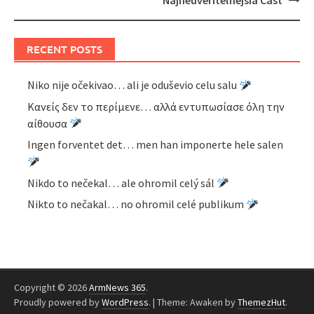
Najneuveriteľnejšia Časť
RECENT POSTS
Niko nije očekivao… ali je oduševio celu salu
Κανείς δεν το περίμενε… αλλά εντυπωσίασε όλη την
αίθουσα
Ingen forventet det… men han imponerte hele salen
Nikdo to nečekal… ale ohromil celý sál
Nikto to nečakal… no ohromil celé publikum
Copyright © 2026
ArmNews 365
.
Proudly powered by
WordPress
.
|
Theme: Awaken by
ThemezHut
.