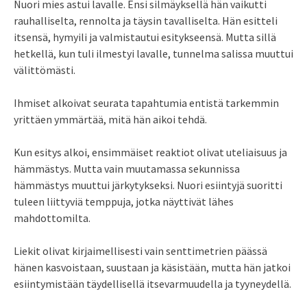
Nuori mies astui lavalle. Ensi silmäyksellä hän vaikutti
rauhalliselta, rennolta ja täysin tavalliselta. Hän esitteli
itsensä, hymyili ja valmistautui esitykseensä. Mutta sillä
hetkellä, kun tuli ilmestyi lavalle, tunnelma salissa muuttui
välittömästi.
Ihmiset alkoivat seurata tapahtumia entistä tarkemmin
yrittäen ymmärtää, mitä hän aikoi tehdä.
Kun esitys alkoi, ensimmäiset reaktiot olivat uteliaisuus ja
hämmästys. Mutta vain muutamassa sekunnissa
hämmästys muuttui järkytykseksi. Nuori esiintyjä suoritti
tuleen liittyviä temppuja, jotka näyttivät lähes
mahdottomilta.
Liekit olivat kirjaimellisesti vain senttimetrien päässä
hänen kasvoistaan, suustaan ja käsistään, mutta hän jatkoi
esiintymistään täydellisellä itsevarmuudella ja tyyneydellä.