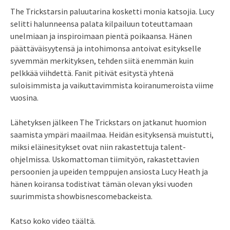
The Trickstarsin paluutarina kosketti monia katsojia. Lucy
selitti halunneensa palata kilpailuun toteuttamaan
unelmiaan ja inspiroimaan pientä poikaansa. Hänen
päättäväisyytensä ja intohimonsa antoivat esitykselle
syvemmän merkityksen, tehden siitä enemmän kuin
pelkkää viihdettä. Fanit pitivät esitystä yhtenä
suloisimmista ja vaikuttavimmista koiranumeroista viime
vuosina.
Lähetyksen jälkeen The Trickstars on jatkanut huomion
saamista ympäri maailmaa. Heidän esityksensä muistutti,
miksi eläinesitykset ovat niin rakastettuja talent-
ohjelmissa. Uskomattoman tiimityön, rakastettavien
persoonien ja upeiden temppujen ansiosta Lucy Heath ja
hänen koiransa todistivat tämän olevan yksi vuoden
suurimmista showbisnescomebackeista.
Katso koko video täältä.