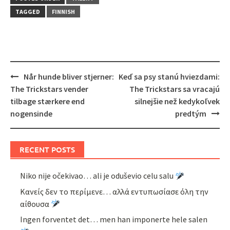
TAGGED
FINNISH
Post
Når hunde bliver stjerner:
Keď sa psy stanú hviezdami:
navigation
The Trickstars vender
The Trickstars sa vracajú
tilbage stærkere end
silnejšie než kedykoľvek
nogensinde
predtým
RECENT POSTS
Niko nije očekivao… ali je oduševio celu salu
Κανείς δεν το περίμενε… αλλά εντυπωσίασε όλη την
αίθουσα
Ingen forventet det… men han imponerte hele salen