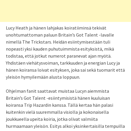
Lucy Heath ja hänen lahjakas koiratiiminsä tekivät
unohtumattoman paluun Britain’s Got Talent -lavalle
nimellä The Trickstars. Heidän esiintymisestään tuli
nopeasti yksi kauden puhutuimmista esityksistä, mikä
todistaa, että jotkut numerot paranevat ajan myötä.
Yhdistäen viehätysvoiman, tarkkuuden ja energian Lucy ja
hänen koiransa loivat esityksen, joka sai sekä tuomarit että
yleisön hymyilemään alusta loppuun.
Ohjelman fanit saattavat muistaa Lucyn aiemmista
Britain’s Got Talent -esiintymisistä hänen kuuluisan
koiransa Trip Hazardin kanssa. Tällä kertaa hän palasi
kuitenkin vielä suuremmalla visiolla ja kokonaisella
joukkueella upeita koiria, jotka olivat valmiita
hurmaamaan yleisön. Esitys alkoi yksinkertaisilla tempuilla