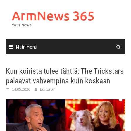
Skip
to
ArmNews 365
content
Your News
Main Menu
Kun koirista tulee tähtiä: The Trickstars
palaavat vahvempina kuin koskaan
14.05.2026
Editor07