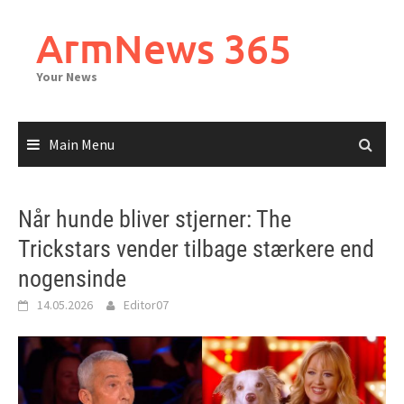
Skip
to
ArmNews 365
content
Your News
Main Menu
Når hunde bliver stjerner: The
Trickstars vender tilbage stærkere end
nogensinde
14.05.2026
Editor07