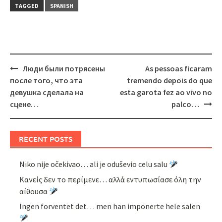
TAGGED
SPANISH
Post
Люди были потрясены
As pessoas ficaram
navigation
после того, что эта
tremendo depois do que
девушка сделала на
esta garota fez ao vivo no
сцене…
palco…
RECENT POSTS
Niko nije očekivao… ali je oduševio celu salu
Κανείς δεν το περίμενε… αλλά εντυπωσίασε όλη την
αίθουσα
Ingen forventet det… men han imponerte hele salen