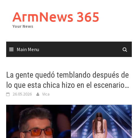
Skip
to
ArmNews 365
content
Your News
Main Menu
La gente quedó temblando después de
lo que esta chica hizo en el escenario…
26.05.2026
Vica