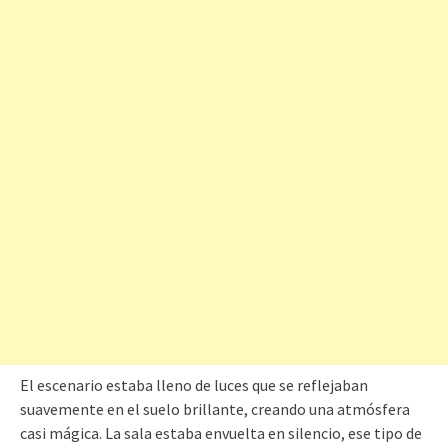
El escenario estaba lleno de luces que se reflejaban
suavemente en el suelo brillante, creando una atmósfera
casi mágica. La sala estaba envuelta en silencio, ese tipo de