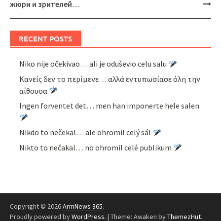
жюри и зрителей…
RECENT POSTS
Niko nije očekivao… ali je oduševio celu salu
Κανείς δεν το περίμενε… αλλά εντυπωσίασε όλη την
αίθουσα
Ingen forventet det… men han imponerte hele salen
Nikdo to nečekal… ale ohromil celý sál
Nikto to nečakal… no ohromil celé publikum
Copyright © 2026
ArmNews 365
.
Proudly powered by
WordPress
.
|
Theme: Awaken by
ThemezHut
.