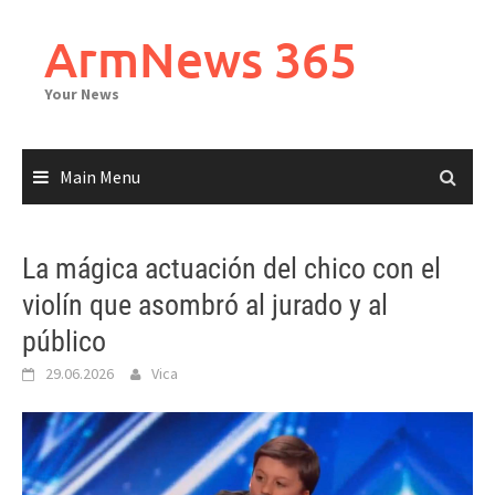
Skip
to
ArmNews 365
content
Your News
Main Menu
La mágica actuación del chico con el
violín que asombró al jurado y al
público
29.06.2026
Vica