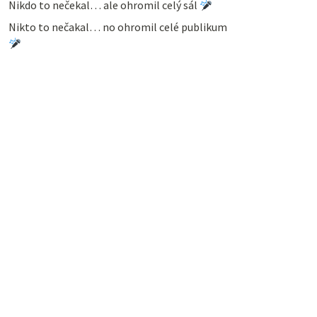
Nikdo to nečekal… ale ohromil celý sál
Nikto to nečakal… no ohromil celé publikum