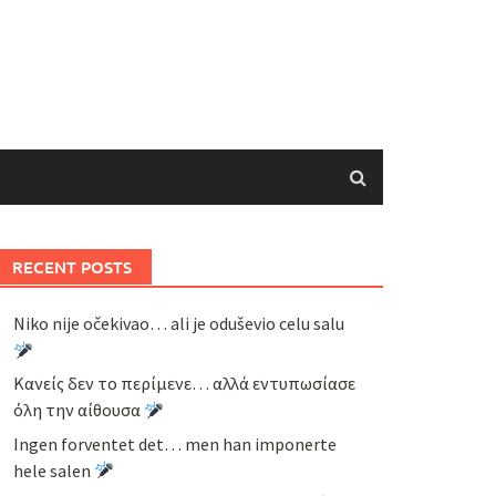
RECENT POSTS
Niko nije očekivao… ali je oduševio celu salu
Κανείς δεν το περίμενε… αλλά εντυπωσίασε
όλη την αίθουσα
Ingen forventet det… men han imponerte
hele salen