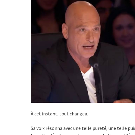
À cet instant, tout changea.
Sa voix résonna avec une telle pureté, une telle pu