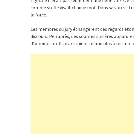
figer. Ce n’était pas seulement une belle voix. C’é
comme si elle vivait chaque mot. Dans sa voix se tro
la force.
Les membres du jury échangèrent des regards étonn
discours. Peu après, des sourires sincères apparuren
d’admiration. Ils n’arrivaient même plus à retenir