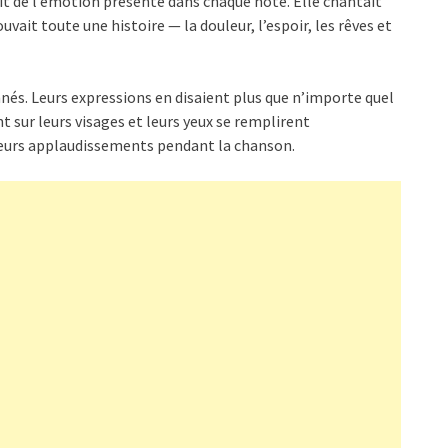
tait de l’émotion présente dans chaque note. Elle chantait
uvait toute une histoire — la douleur, l’espoir, les rêves et
és. Leurs expressions en disaient plus que n’importe quel
t sur leurs visages et leurs yeux se remplirent
 leurs applaudissements pendant la chanson.